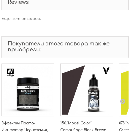
Reviews
Еще нет отзывов.
Покупатели этого товара так же
приобрели:
Эффекты Паста-
150."Model Color"
078."Mo
Имитатор Черноземья,
Camouflage Black Brown
Green 