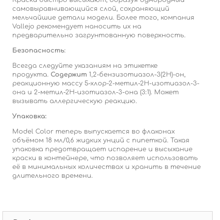
Краски быстро высыхают, образуя однородный
самовыравнивающийся слой, сохраняющий
мельчайшие детали модели.
Более того, компания
Vallejo рекомендует наносить их на
предварительно загрунтованную поверхность.
Безопасность
:
Всегда следуйте указаниям на этикетке
продукта.
Содержит
1,2-бензизотиазол-3(2H)-он,
реакционную массу 5-хлор-2-метил-2H-изотиазол-3-
она и 2-метил-2H-изотиазол-3-она (3:1).
Может
вызывать аллергическую реакцию.
Упаковка:
Model Color теперь выпускается во флаконах
объёмом 18 мл/0,6 жидких унций с пипеткой.
Такая
упаковка предотвращает испарение и высыхание
краски в контейнере, что позволяет использовать
её в минимальных количествах и хранить в течение
длительного времени.