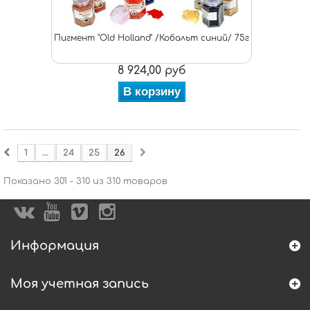
Пигмент "Old Holland" /Кобальт синий/ 75г
8 924,00 руб
В корзину
1
...
24
25
26
Показано 301 - 310 из 310 товаров
Информация
Моя учетная запись