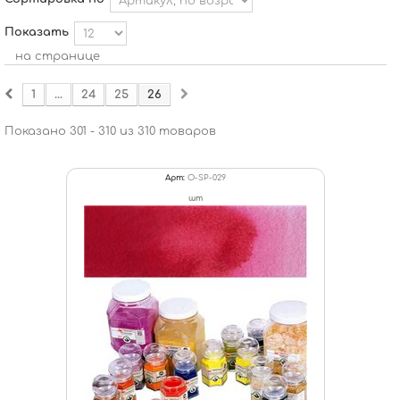
Показать
на странице
1
...
24
25
26
Показано 301 - 310 из 310 товаров
Арт:
O-SP-029
шт