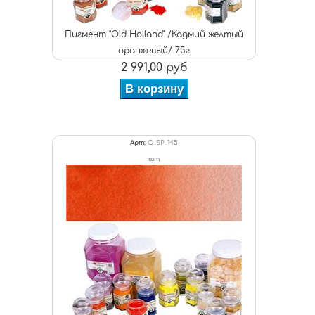
Пигмент "Old Holland" /Кадмий желтый
оранжевый/ 75г
2 991,00 руб
В корзину
Арт:
O-SP-145
шт