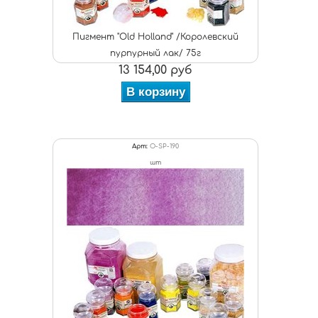
Пигмент "Old Holland" /Королевский
пурпурный лак/ 75г
13 154,00 руб
В корзину
Арт:
O-SP-190
шт