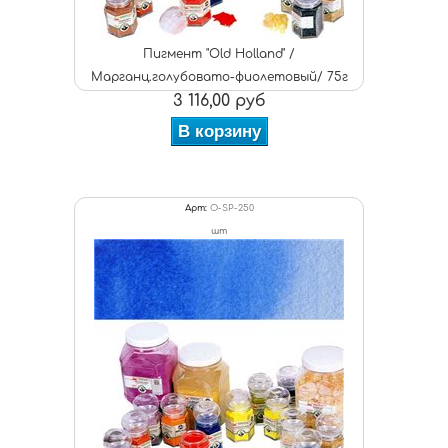
Пигмент "Old Holland" /
Марганц.голубовато-фиолетовый/ 75г
3 116,00 руб
В корзину
Арт:
O-SP-250
шт