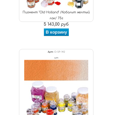
Пигмент "Old Holland" /Кобальт желтый
лак/ 75г
5 143,00 руб
В корзину
Арт:
O-SP-142
шт