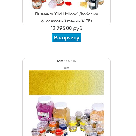
Пигмент "Old Holland" /Кобальт
фиолетовый темный/ 75г
12 795,00 руб
В корзину
Арт:
O-SP-119
шт