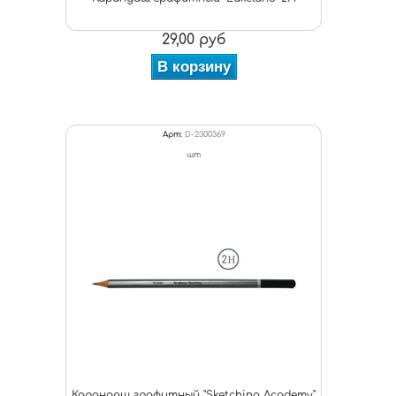
29,00 руб
В корзину
Арт:
D-2300369
шт
Карандаш графитный "Sketching Academy"