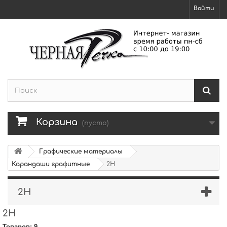
Войти
Корзина
(пусто)
Графические материалы
Карандаши графитные
2H
2H
2H
Товаров: 9.