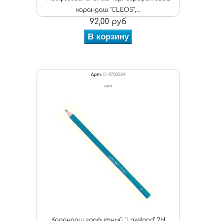
карандаш "CLEOS",...
92,00 руб
В корзину
Арт:
D-0700284
шт
Карандаш графитный "Lakeland" 2Н