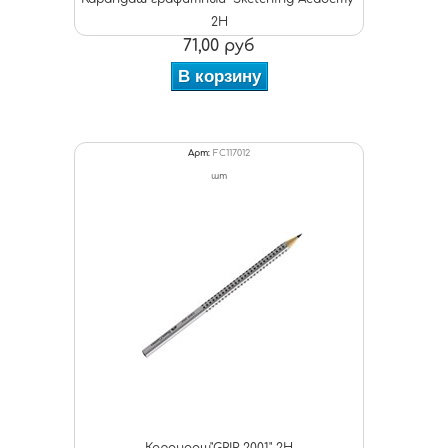
2Н
71,00 руб
В корзину
Арт:
FC117012
шт