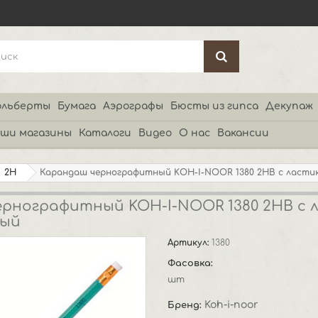
льберты
Бумага
Аэрографы
Бюсты из гипса
Декупаж
ши магазины
Каталоги
Видео
О нас
Вакансии
2H
Карандаш чернографитный KOH-I-NOOR 1380 2НВ с ласт
рнографитный KOH-I-NOOR 1380 2НВ с
ный
Артикул:
1380
Фасовка:
шт
Koh-i-noor
Бренд: