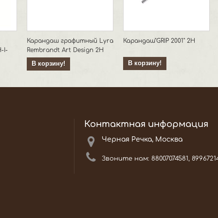
Карандаш графитный Lyra
Карандаш"GRIP 2001" 2Н
-I-
Rembrandt Art Design 2H
В корзину!
В корзину!
Контактная информация
Черная Речка, Москва
Звоните нам:
88007074581, 8996721