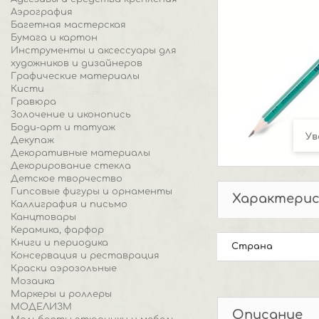
Аэрография
Багетная мастерская
Бумага и картон
Инструменты и аксессуары для
художников и дизайнеров
Графические материалы
Кисти
Гравюра
Золочение и иконопись
Боди-арт и татуаж
Ув
Декупаж
Декоративные материалы
Декорирование стекла
Детское творчество
Гипсовые фигуры и орнаменты
Характери
Каллиграфия и письмо
Канцтовары
Керамика, фарфор
Книги и периодика
Страна
Консервация и реставрация
Краски аэрозольные
Мозаика
Маркеры и роллеры
МОДЕЛИЗМ
Описание