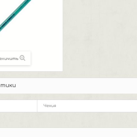
еличить
стики
Чехия