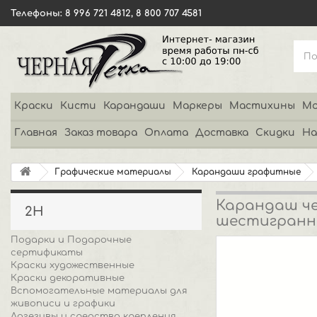
Телефоны: 8 996 721 4812, 8 800 707 4581
Краски
Кисти
Карандаши
Маркеры
Мастихины
Мо
Главная
Заказ товара
Оплата
Доставка
Скидки
На
Графические материалы
Карандаши графитные
Карандаш че
2H
шестигран
Подарки и Подарочные
сертификаты
Краски художественные
Краски декоративные
Вспомогательные материалы для
живописи и графики
Адгезивы и средства крепления