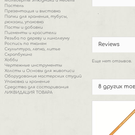
Мольберты этюдники и мебель
Пастель
Презентация и выставка
'
Папки для хранения, тубусы,
рюкзаки, упаковка
Пасты и добавки
Пигменты и красители
Резьба по дереву и линолеуму
Reviews
Роспись по тканям
Скульптура, лепка, литье
Скрапбукинг
Хобби
Еще нет отзывов.
Чертежные инструменты
Холсты и Основы для живописи
Оборудование мастерских студий
Упаковка и хранение
8 других то
Средства для состаривания
ЛИКВИДАЦИЯ ТОВАРА