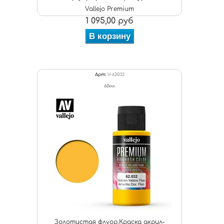
Vallejo Premium
1 095,00 руб
В корзину
Арт:
V-62032
60мл
Золотистая флуор.Краска акрил-