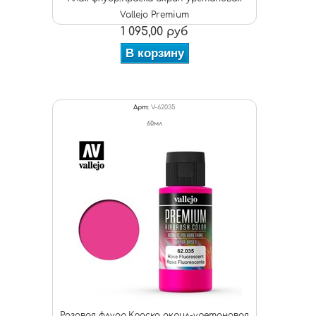
Vallejo Premium
1 095,00 руб
В корзину
Арт:
V-62035
60мл
Розовая флуор.Краска акрил-уретановая