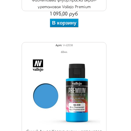
Фиолетовый флуор.Краска акрил-
уретановая Vallejo Premium
1 095,00 руб
В корзину
Арт:
V-62038
60мл