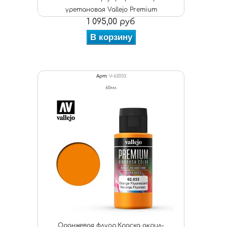
уретановая Vallejo Premium
1 095,00 руб
В корзину
Арт:
V-62033
60мл
Оранжевая флуор.Краска акрил-