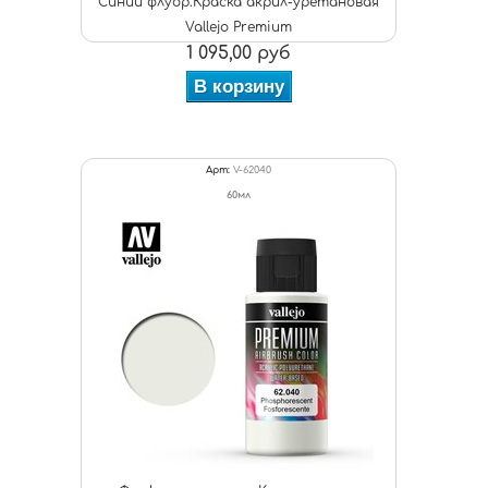
Синий флуор.Краска акрил-уретановая
Vallejo Premium
1 095,00 руб
В корзину
Арт:
V-62040
60мл