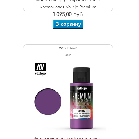
Маджента флуор.Краска акрил-
уретановая Vallejo Premium
1 095,00 руб
В корзину
Арт:
V-62037
60мл