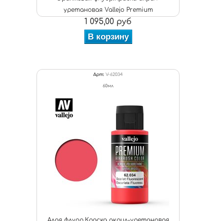
уретановая Vallejo Premium
1 095,00 руб
В корзину
Арт:
V-62034
60мл
Алая флуор.Краска акрил-уретановая