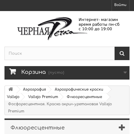
Войти
Корзина
(пусто)
Аэрография
Аэрографические краски
Vallejo
Vallejo Premium
Флюоресцентные
Фосфоресцентная. Краска акрил-уретановая Vallejo
Premium
Флюоресцентные