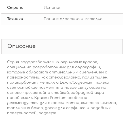
Страна
Испания
Техники
Тюнинг пластика и металла
Описание
Серия водоразбавляемых акриловых красок,
специально разработанных для аэрографии,
которые обладают оптимальным сцеплением с
поверхностями, как стекловолокно, полиэтилен,
поликарбонат, металл и Lexan.'Содержат только
светостойкие пигменты и новое связующее на
основе, чрезвычайно стойкой, гибридной акри
новой смолы.Краски Premium особенно
рекомендуется для окраски мотоциклетных шлемов,
топливных баков, досок для серфинга и подобных
поверхностей, подверж