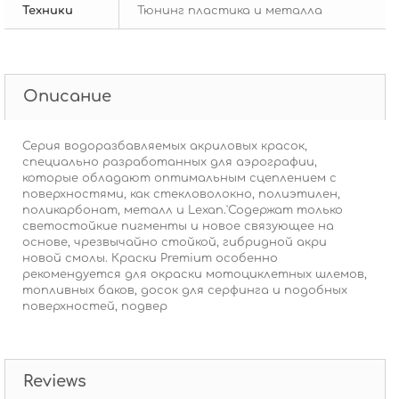
Техники
Тюнинг пластика и металла
Описание
Серия водоразбавляемых акриловых красок,
специально разработанных для аэрографии,
которые обладают оптимальным сцеплением с
поверхностями, как стекловолокно, полиэтилен,
поликарбонат, металл и Lexan.'Содержат только
светостойкие пигменты и новое связующее на
основе, чрезвычайно стойкой, гибридной акри
новой смолы. Краски Premium особенно
рекомендуется для окраски мотоциклетных шлемов,
топливных баков, досок для серфинга и подобных
поверхностей, подвер
Reviews