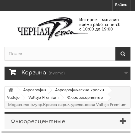
Войти
Корзина
(пусто)
Аэрография
Аэрографические краски
Vallejo
Vallejo Premium
Флюоресцентные
Маджента флуор.Краска акрил-уретановая Vallejo Premium
Флюоресцентные