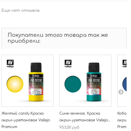
Еще нет отзывов.
Покупатели этого товара так же
приобрели:
Желтый candy.Краска
Сине-зеленая. Краска
Кобаль
акрил-уретановая Vallejo
акрил-уретановая Vallejo...
акрил-
Premium
Premiu
953,00 руб