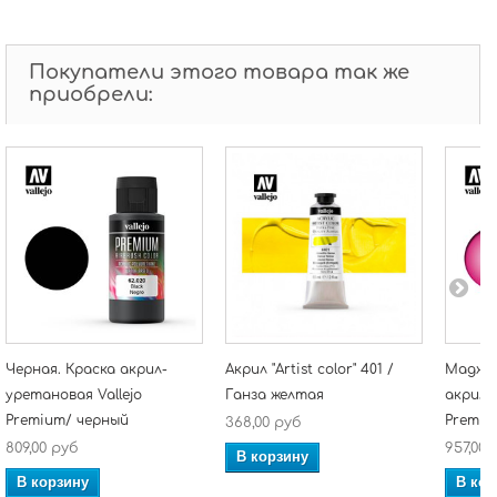
Покупатели этого товара так же
приобрели:
Черная. Краска акрил-
Акрил "Artist color" 401 /
Маджен
уретановая Vallejo
Ганза желтая
акрил-
Premium/ черный
Premiu
368,00 руб
809,00 руб
957,00 
В корзину
В корзину
В кор