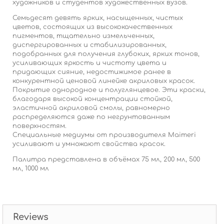
художников и студентов художественных вузов.
Семьдесят девять ярких, насыщенных, чистых
цветов, состоящих из высококачественных
пигментов, тщательно измельченных,
диспергированных и стабилизированных,
подобранных для получения глубоких, ярких тонов,
усиливающих яркость и чистоту цвета и
придающих сияние, недостижимое ранее в
конкурентной ценовой линейке акриловых красок.
Покрытие однородное и полуглянцевое. Эти краски,
благодаря высокой концентрации стойкой,
эластичной акриловой смолы, равномерно
распределяются даже по негрунтованным
поверхностям.
Специальные медиумы от производителя Maimeri
усиливают и умножают свойства красок.
Палитра представлена в объёмах 75 мл, 200 мл, 500
мл, 1000 мл
Reviews