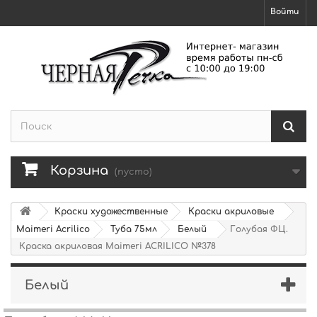
Войти
Корзина
(пусто)
Краски художественные
Краски акриловые
Maimeri Acrilico
Туба 75мл
Белый
Голубая ФЦ.
Краска акриловая Maimeri ACRILICO №378
Белый