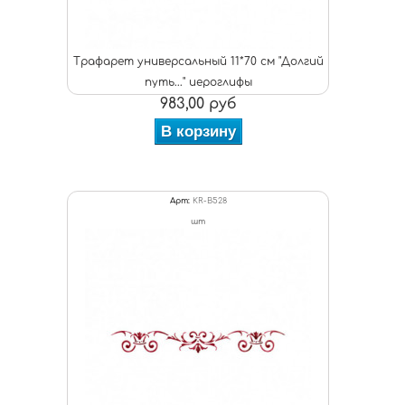
Трафарет универсальный 11*70 см "Долгий
путь..." иероглифы
983,00 руб
В корзину
Арт:
KR-B528
шт