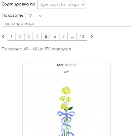
Сортировка по
Показать
на странице
1
2
3
4
5
6
7
...
13
Показано 49 - 60 из 150 товаров
Арт:
KR-B435
шт