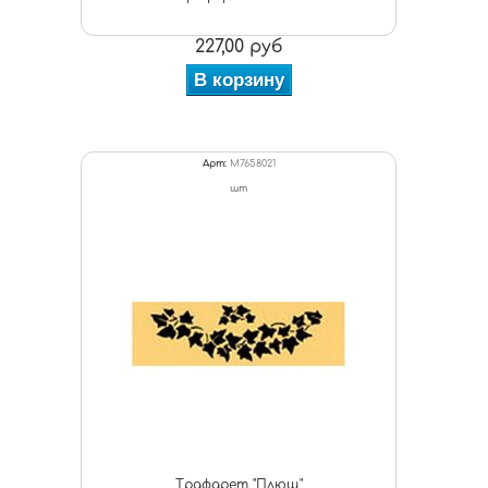
227,00 руб
В корзину
Арт:
M7658021
шт
Трафарет "Плющ"