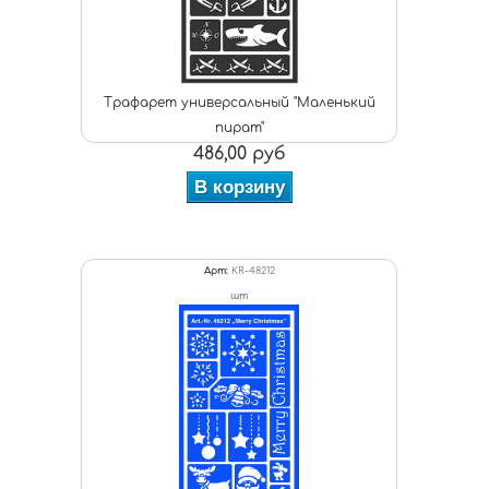
Трафарет универсальный "Маленький
пират"
486,00 руб
В корзину
Арт:
KR-48212
шт