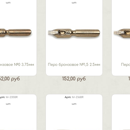
шт
шт
нзовое №0 3.75мм
Перо бронзовое №1,5 2.5мм
Пер
52,00 руб
152,00 руб
Арт:
M-235BR
Арт:
M-236BR
шт
шт