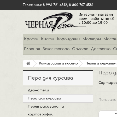
Телефоны: 8 996 721 4812, 8 800 707 4581
Краски
Кисти
Карандаши
Маркеры
Масти
Главная
Заказ товара
Оплата
Доставка
С
Каллиграфия и письмо
Перья и держател
Перо д
Перо для курсива
Сортиров
Держатели
Перо для курсива
Показано 
Перья рисования и
А
картографии