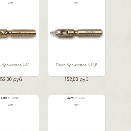
шт
шт
о бронзовое №2
Перо бронзовое №2,5
152,00 руб
152,00 руб
Арт:
M-237BR
Арт:
M-238BR
шт
шт