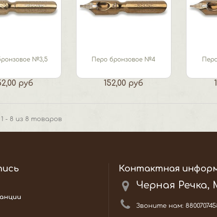
бронзовое №3,5
Перо бронзовое №4
Перо
52,00 руб
152,00 руб
1 - 8 из 8 товаров
пись
Контактная инфор
Черная Речка,
анции
Звоните нам:
880070745