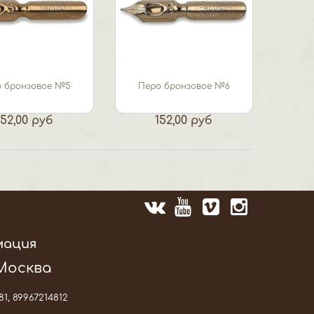
 бронзовое №5
Перо бронзовое №6
152,00 руб
152,00 руб
мация
 Москва
81, 89967214812