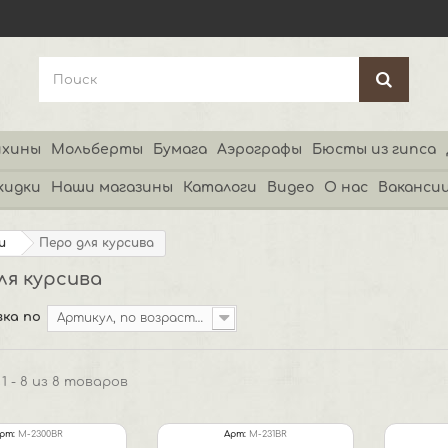
хины
Мольберты
Бумага
Аэрографы
Бюсты из гипса
кидки
Наши магазины
Каталоги
Видео
О нас
Ваканси
и
Перо для курсива
ля курсива
ка по
Артикул, по возрастанию
1 - 8 из 8 товаров
рт:
M-2300BR
Арт:
M-231BR