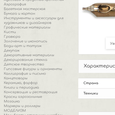
Аэрография
Багетная мастерская
Бумага и картон
Инструменты и аксессуары для
художников и дизайнеров
Графические материалы
Кисти
Гравюра
Золочение и иконопись
Ув
Боди-арт и татуаж
Декупаж
Декоративные материалы
Декорирование стекла
Детское творчество
Характери
Гипсовые фигуры и орнаменты
Каллиграфия и письмо
Канцтовары
Керамика, фарфор
Страна
Книги и периодика
Консервация и реставрация
Техники
Краски аэрозольные
Мозаика
Маркеры и роллеры
МОДЕЛИЗМ