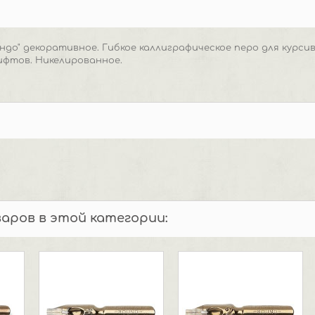
ондо" декоративное. Гибкое каллиграфическое перо для курсив
ифтов. Никелированное.
варов в этой категории: