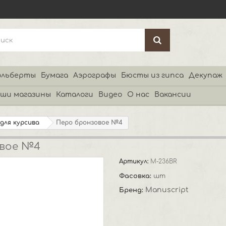
льберты
Бумага
Аэрографы
Бюсты из гипса
Декупаж
ши магазины
Каталоги
Видео
О нас
Вакансии
для курсива
Перо бронзовое №4
овое №4
Артикул:
M-236BR
Фасовка:
шт
Manuscript
Бренд: