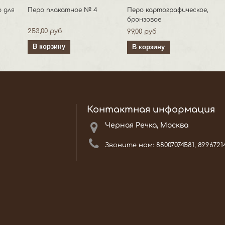
o для
Перо плакатное № 4
Перо картографическое,
бронзовое
253,00 руб
99,00 руб
В корзину
В корзину
Контактная информация
Черная Речка, Москва
Звоните нам:
88007074581, 8996721