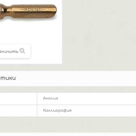
еличить
стики
Англия
Каллиграфия