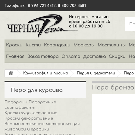
Телефоны: 8 996 721 4812, 8 800 707 4581
Краски
Кисти
Карандаши
Маркеры
Мастихины
Мо
Главная
Заказ товара
Оплата
Доставка
Скидки
На
Каллиграфия и письмо
Перья и держатели
Перо 
Перо бронз
Перо для курсива
Подарки и Подарочные
сертификаты
Краски художественные
Краски декоративные
Вспомогательные материалы для
живописи и графики
Адгезивы и средства крепления