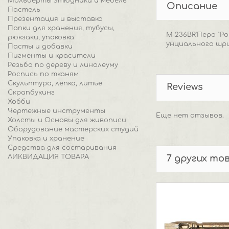
Мольберты этюдники и мебель
Описание
Пастель
Презентация и выставка
Папки для хранения, тубусы,
M-236BR'Перо "Р
рюкзаки, упаковка
унциального шр
Пасты и добавки
Пигменты и красители
Резьба по дереву и линолеуму
Роспись по тканям
Скульптура, лепка, литье
Reviews
Скрапбукинг
Хобби
Чертежные инструменты
Еще нет отзывов.
Холсты и Основы для живописи
Оборудование мастерских студий
Упаковка и хранение
Средства для состаривания
ЛИКВИДАЦИЯ ТОВАРА
7 других то