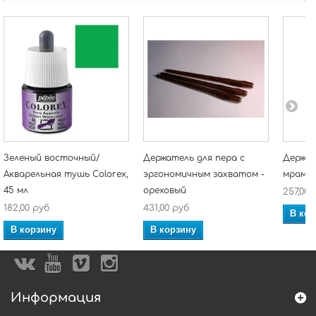
Зеленый восточный/
Держатель для пера с
Держат
Акварельная тушь Colorex,
эргономичным захватом -
мрамо
45 мл
ореховый
257,00 
182,00 руб
431,00 руб
В кор
В корзину
В корзину
Информация