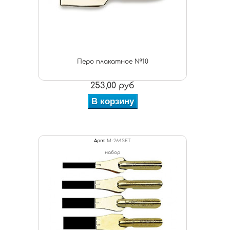
Перо плакатное №10
253,00 руб
В корзину
Арт:
M-264SET
набор