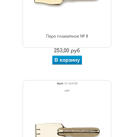
Перо плакатное № 8
253,00 руб
В корзину
Арт:
M-264GB
шт