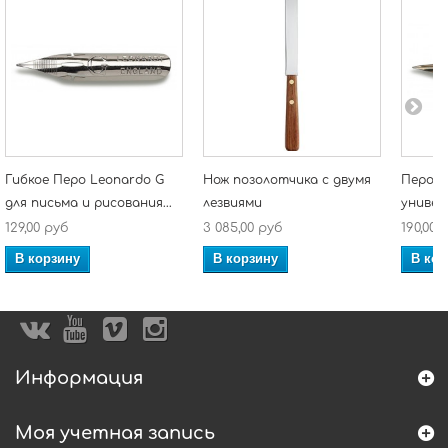
Гибкое Перо Leonardo G
Нож позолотчика с двумя
Перо д
для письма и рисования...
лезвиями
универ
129,00 руб
3 085,00 руб
190,00 
В корзину
В корзину
В кор
Информация
Моя учетная запись