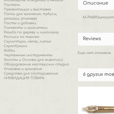
Мольберты этюдники и мебель
Описание
Пастель
Презентация и выставка
Папки для хранения, тубусы,
M-70ABR'Декорат
рюкзаки, упаковка
Пасты и добавки
Пигменты и красители
Резьба по дереву и линолеуму
Роспись по тканям
Reviews
Скульптура, лепка, литье
Скрапбукинг
Хобби
Еще нет отзывов.
Чертежные инструменты
Холсты и Основы для живописи
Оборудование мастерских студий
Упаковка и хранение
Средства для состаривания
6 других то
ЛИКВИДАЦИЯ ТОВАРА