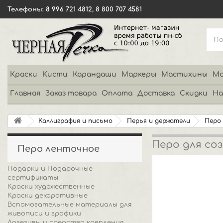
Телефоны: 8 996 721 4812, 8 800 707 4581
Краски
Кисти
Карандаши
Маркеры
Мастихины
Мо
Главная
Заказ товара
Оплата
Доставка
Скидки
На
Каллиграфия и письмо
Перья и держатели
Перо
Перо для со
Перо ленточное
Подарки и Подарочные
сертификаты
Краски художественные
Краски декоративные
Вспомогательные материалы для
живописи и графики
Адгезивы и средства крепления