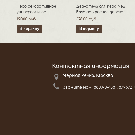
1
Перо декоративное
Держатель для пера New
универсальное
Fashion красное дерево
190,00 руб
678,00 руб
В корзину
В корзину
Контактная информация
Черная Речка, Москва
Звоните нам:
88007074581, 8996721