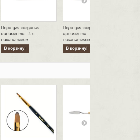
Перо для создания
Перо для создания
Перо д
орнамента - 4 с
орнамента - 1 с
орнамен
накопителем
накопителем
В кор
В корзину!
В корзину!