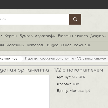
льберты
Бумага
Аэрографы
Бюсты из гипса
Декупаж
ши магазины
Каталоги
Видео
О нас
Вакансии
 ленточное
Перо для создания орнамента - 1/2 с накопителем
здания орнамента - 1/2 с накопителем
Артикул:
M-70ABR
Фасовка:
шт
Manuscript
Бренд: