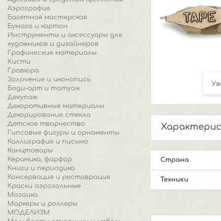
Аэрография
Багетная мастерская
Бумага и картон
Инструменты и аксессуары для
художников и дизайнеров
Графические материалы
Кисти
Гравюра
Золочение и иконопись
Ув
Боди-арт и татуаж
Декупаж
Декоративные материалы
Декорирование стекла
Детское творчество
Характери
Гипсовые фигуры и орнаменты
Каллиграфия и письмо
Канцтовары
Керамика, фарфор
Страна
Книги и периодика
Консервация и реставрация
Техники
Краски аэрозольные
Мозаика
Маркеры и роллеры
МОДЕЛИЗМ