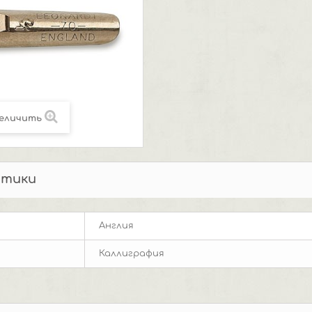
еличить
стики
Англия
Каллиграфия