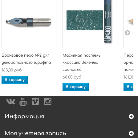
Бронзовое перо №2 для
Масляная пастель
Перо д
декоративного шрифта
классико Зеленый
орнаме
сосновый
накоп
163,00 руб
68,00 руб
161,00 
В корзину
В корзину
В кор
Информация
Моя учетная запись