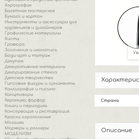
Аэрография
Багетная мастерская
Бумага и картон
Инструменты и аксессуары для
художников и дизайнеров
Графические материалы
Кисти
Гравюра
Золочение и иконопись
Ув
Боди-арт и татуаж
Декупаж
Декоративные материалы
Декорирование стекла
Детское творчество
Характери
Гипсовые фигуры и орнаменты
Каллиграфия и письмо
Канцтовары
Керамика, фарфор
Страна
Книги и периодика
Консервация и реставрация
Краски аэрозольные
Мозаика
Маркеры и роллеры
Описание
МОДЕЛИЗМ