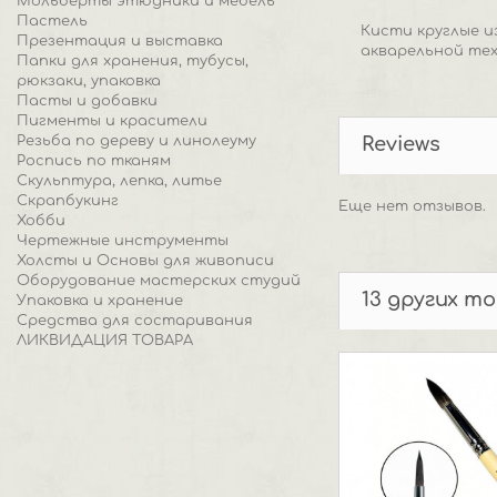
Мольберты этюдники и мебель
Пастель
Кисти круглые и
Презентация и выставка
акварельной тех
Папки для хранения, тубусы,
рюкзаки, упаковка
Пасты и добавки
Пигменты и красители
Резьба по дереву и линолеуму
Reviews
Роспись по тканям
Скульптура, лепка, литье
Скрапбукинг
Еще нет отзывов.
Хобби
Чертежные инструменты
Холсты и Основы для живописи
Оборудование мастерских студий
13 других т
Упаковка и хранение
Средства для состаривания
ЛИКВИДАЦИЯ ТОВАРА