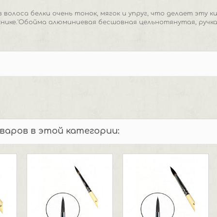
з волоса белки очень тонок, мягок и упруг, что делает эту 
нике.'Обойма алюминиевая бесшовная цельнотянутая, ручка
оваров в этой категории: