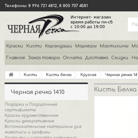
Телефоны: 8 996 721 4812, 8 800 707 4581
Краски
Кисти
Карандаши
Маркеры
Мастихины
Мо
Главная
Заказ товара
Оплата
Доставка
Скидки
На
Кисти
Кисти белка
Круглая
Черная речка 14
Кисть Белка
Черная речка 1410
Подарки и Подарочные
сертификаты
Краски художественные
Краски декоративные
Вспомогательные материалы для
живописи и графики
Адгезивы и средства крепления