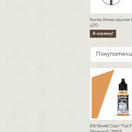
Кисть Белка круглая
ЦТО
В корзину!
Покупатели
018."Model Color" Flat 
(Телесный). 70955