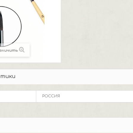
еличить
стики
РОССИЯ