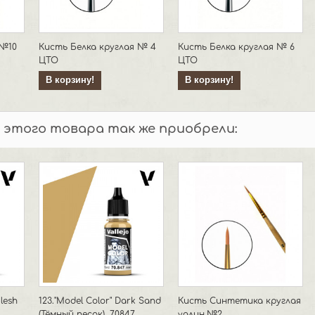
 №10
Кисть Белка круглая № 4
Кисть Белка круглая № 6
ЦТО
ЦТО
В корзину!
В корзину!
 этого товара так же приобрели:
Flesh
123."Model Color" Dark Sand
Кисть Синтетика круглая
(Тёмный песок), 70847
удлин.№2