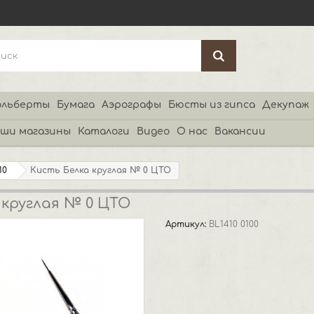
льберты
Бумага
Аэрографы
Бюсты из гипса
Декупаж
ши магазины
Каталоги
Видео
О нас
Вакансии
10
Кисть Белка круглая № 0 ЦТО
 круглая № 0 ЦТО
Артикул:
BL1410 0100