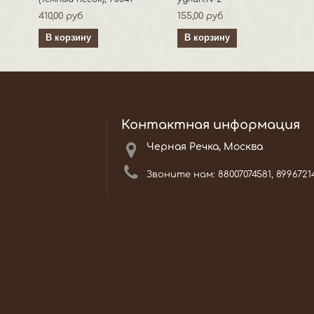
410,00 руб
155,00 руб
В корзину
В корзину
Контактная информация
Черная Речка, Москва
Звоните нам:
88007074581, 8996721