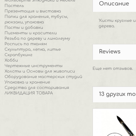
Мольберты этюдники и мебель
Описание
Пастель
Презентация и выставка
Папки для хранения, тубусы,
'Кисти круглые 
рюкзаки, упаковка
дерева.
Пасты и добавки
Пигменты и красители
Резьба по дереву и линолеуму
Роспись по тканям
Скульптура, лепка, литье
Reviews
Скрапбукинг
Хобби
Чертежные инструменты
Еще нет отзывов.
Холсты и Основы для живописи
Оборудование мастерских студий
Упаковка и хранение
Средства для состаривания
ЛИКВИДАЦИЯ ТОВАРА
13 других т