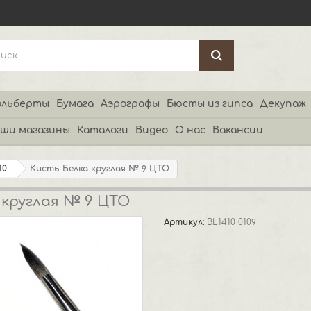
льберты
Бумага
Аэрографы
Бюсты из гипса
Декупаж
ши магазины
Каталоги
Видео
О нас
Вакансии
10
Кисть Белка круглая № 9 ЦТО
 круглая № 9 ЦТО
Артикул:
BL1410 0109