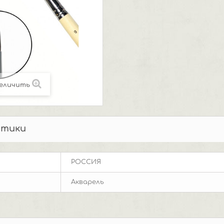
еличить
стики
РОССИЯ
Акварель