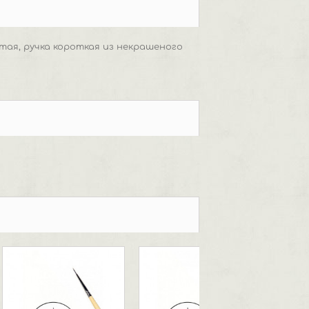
тая, ручка короткая из некрашеного