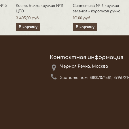
 № 5
Кисть Белка круглая №11
Синтетика № 6 круглая
ЦТО
зеленая - короткая ручка
3 405,00 руб
101,00 руб
В корзину
В корзину
Контактная информация
Черная Речка, Москва
Звоните нам:
88007074581, 8996721