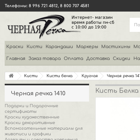
Телефоны: 8 996 721 4812, 8 800 707 4581
Краски
Кисти
Карандаши
Маркеры
Мастихины
Мо
Главная
Заказ товара
Оплата
Доставка
Скидки
На
Кисти
Кисти белка
Круглая
Черная речка 14
Кисть Белка
Черная речка 1410
Подарки и Подарочные
сертификаты
Краски художественные
Краски декоративные
Вспомогательные материалы для
живописи и графики
Адгезивы и средства крепления