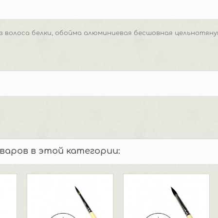
из волоса белки, обойма алюминиевая бесшовная цельнотяну
оваров в этой категории: