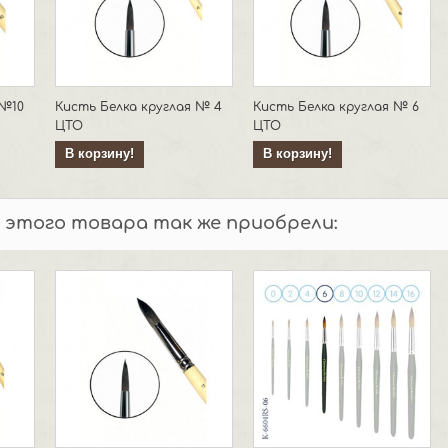
 №10
Кисть Белка круглая № 4
Кисть Белка круглая № 6
ЦТО
ЦТО
В корзину!
В корзину!
 этого товара так же приобрели: