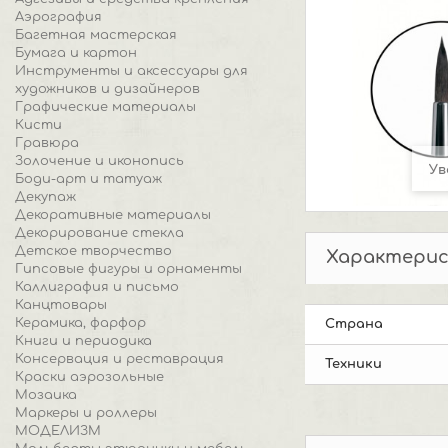
Аэрография
Багетная мастерская
Бумага и картон
Инструменты и аксессуары для
художников и дизайнеров
Графические материалы
Кисти
Гравюра
Золочение и иконопись
Ув
Боди-арт и татуаж
Декупаж
Декоративные материалы
Декорирование стекла
Детское творчество
Характери
Гипсовые фигуры и орнаменты
Каллиграфия и письмо
Канцтовары
Керамика, фарфор
Страна
Книги и периодика
Консервация и реставрация
Техники
Краски аэрозольные
Мозаика
Маркеры и роллеры
МОДЕЛИЗМ