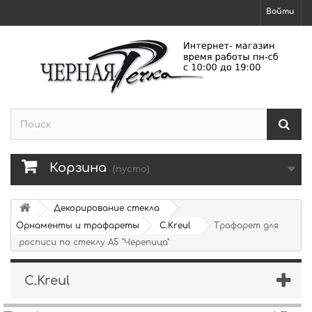
Войти
Корзина
(пусто)
Декорирование стекла
Орнаменты и трафареты
C.Kreul
Трафарет для
росписи по стеклу А5 "Черепица"
C.Kreul