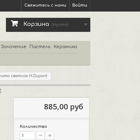
Свяжитесь с нами
Войти
Корзина
(пусто)
Золочение
Пастель
Керамика
лото светлое H.Dupont
t
885,00 руб
Количество