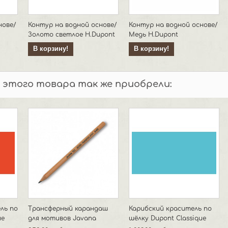
нове/
Контур на водной основе/
Контур на водной основе/
Золото светлое H.Dupont
Медь H.Dupont
В корзину!
В корзину!
 этого товара так же приобрели:
ль по
Трансферный карандаш
Карибский краситель по
ue
для мотивов Javana
шёлку Dupont Classique