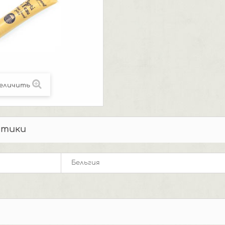
еличить
стики
Бельгия