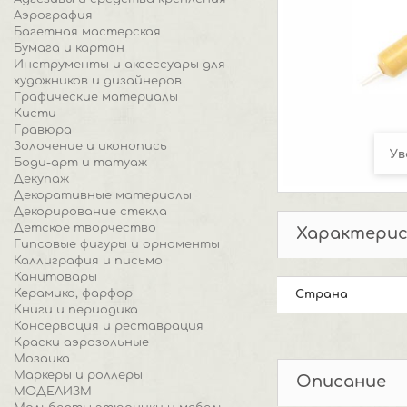
Аэрография
Багетная мастерская
Бумага и картон
Инструменты и аксессуары для
художников и дизайнеров
Графические материалы
Кисти
Гравюра
Золочение и иконопись
Ув
Боди-арт и татуаж
Декупаж
Декоративные материалы
Декорирование стекла
Детское творчество
Характери
Гипсовые фигуры и орнаменты
Каллиграфия и письмо
Канцтовары
Керамика, фарфор
Страна
Книги и периодика
Консервация и реставрация
Краски аэрозольные
Мозаика
Маркеры и роллеры
Описание
МОДЕЛИЗМ