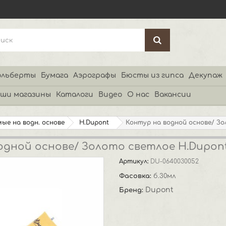
льберты
Бумага
Аэрографы
Бюсты из гипса
Декупаж
ши магазины
Каталоги
Видео
О нас
Вакансии
ые на водн. основе
H.Dupont
Контур на водной основе/ Зо
одной основе/ Золото светлое H.Dupon
Артикул:
DU-0640030052
Фасовка:
б.30мл
Dupont
Бренд: