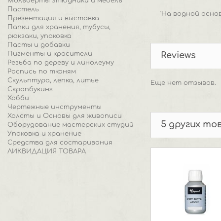
Мольберты этюдники и мебель
Пастель
'На водной осно
Презентация и выставка
Папки для хранения, тубусы,
рюкзаки, упаковка
Пасты и добавки
Пигменты и красители
Reviews
Резьба по дереву и линолеуму
Роспись по тканям
Скульптура, лепка, литье
Еще нет отзывов.
Скрапбукинг
Хобби
Чертежные инструменты
Холсты и Основы для живописи
5 других то
Оборудование мастерских студий
Упаковка и хранение
Средства для состаривания
ЛИКВИДАЦИЯ ТОВАРА