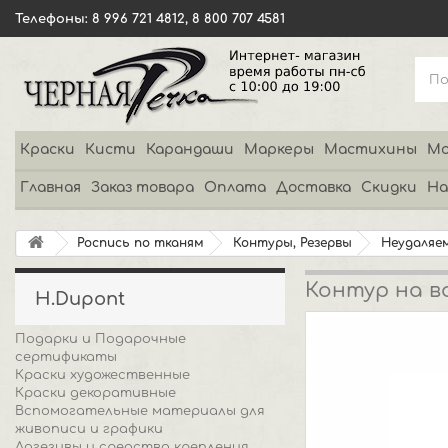
Телефоны: 8 996 721 4812, 8 800 707 4581
Краски
Кисти
Карандаши
Маркеры
Мастихины
Мо
Главная
Заказ товара
Оплата
Доставка
Скидки
На
Роспись по тканям
Контуры, Резервы
Неудаляем
Контур на в
H.Dupont
Подарки и Подарочные
сертификаты
Краски художественные
Краски декоративные
Вспомогательные материалы для
живописи и графики
Адгезивы и средства крепления