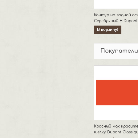
Контур на водной ос
Серебряный H.Dupont
В корзину!
Покупатели
Красный мак красите
шелку Dupont Classiq