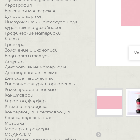
Аэрография
Багетная мастерская
Бумага и картон
Инструменты и аксессуары для
художников и дизайнеров
Графические материалы
Кисти
Гравюра
Золочение и иконопись
Ув
Боди-арт и татуаж
Декупаж
Декоративные материалы
Декорирование стекла
Детское творчество
Гипсовые фигуры и орнаменты
Каллиграфия и письмо
Канцтовары
Керамика, фарфор
Книги и периодика
Консервация и реставрация
Краски аэрозольные
Мозаика
Маркеры и роллеры
МОДЕЛИЗМ