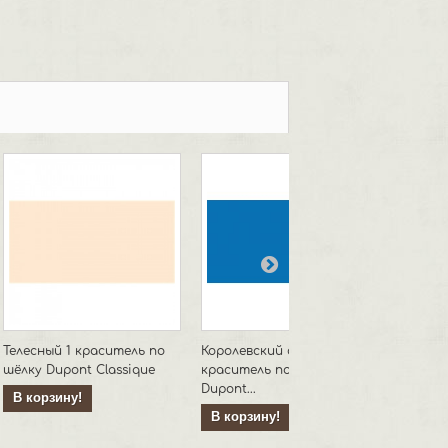
Телесный 1 краситель по
Королевский синий
Василь
шёлку Dupont Classique
краситель по шёлку
шёлку D
Dupont...
В корзину!
В кор
В корзину!