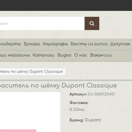
льберты
Бумага
Аэрографы
Бюсты из гипса
Декупаж
ши магазины
Каталоги
Видео
О нас
Вакансии
тель по шёлку Dupont Classique
аситель по шёлку Dupont Classique
Артикул:
DU-0600125407
Фасовка:
б.125мл
Dupont
Бренд: