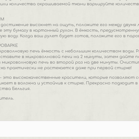
ли количества окрашиваемой ткани варьируйте количество 
ОМ
 достижение высохнет на ощупь, положите его между двумя 
 эту бумагу в картонный рулон. В ёмкость, предусмотренну
ю воду. Когда ваш рулет будет готов, положите его в паров
РОВАРКЕ
кроволновую печь ёмкость с небольшим количеством воды. 
 Оставьте в микроволновой печи на 2 минуты, затем дайте п
 микроволновую печь во второй раз на две минуты. Очисти
ка практически не растекается даже при первой стирке!
c - это высококачественные красители, которые позволяют с
кает в волокна и устойчив к стирке. Прекрасно подходит в 
ства Бельгия.
итель.