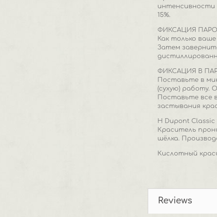
интенсивности и
15%.
ФИКСАЦИЯ ПАР
Как только ваше
Затем заверните
дистиллированну
ФИКСАЦИЯ В ПА
Поставьте в ми
(сухую) работу.
Поставьте все в
застывания крас
H Dupont Classi
Краситель прони
шёлка. Производ
Кислотный крас
Reviews