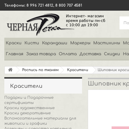
Телефоны: 8 996 721 4812, 8 800 707 4581
Краски
Кисти
Карандаши
Маркеры
Мастихины
Мо
Главная
Заказ товара
Оплата
Доставка
Скидки
На
Роспись по тканям
Красители
Шиповник краси
Шиповник кр
Красители
Подарки и Подарочные
сертификаты
Краски художественные
Краски декоративные
Вспомогательные материалы для
живописи и графики
Адгезивы и средства крепления