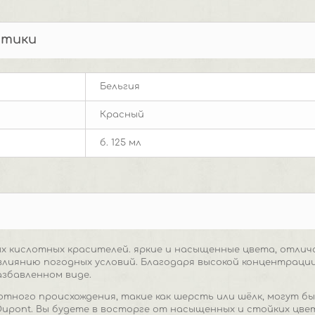
стики
Бельгия
Красный
б. 125 мл
ых кислотных красителей. яркие и насыщенные цвета, отли
 влиянию погодных условий. Благодаря высокой концентрации
азбавленном виде.
отного происхождения, такие как шерсть или шёлк, могут б
upont. Вы будете в восторге от насыщенных и стойких цве