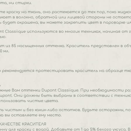
ета, ни стирки.
те краску на ткань, она растекается до тех пор, пока жидко
кает в волокно, обратной или лицевой стороны не остается
ь будет окрашена, вы можете закрепить цвет в пароварке и
t Classiique используются во многих техниках, начиная от 
ью.
 из 85 насыщенных оттенка. Краситель представлен в объёма
0 мл.
 рекомендуется протестировать краситель на образце тка
А
жные Вам оттенки Dupont Classiique. При необходимости р
pont. Они должны быть выбраны в соответствии с технико
спользовать чистые цвета.
ь чистым и без каких-либо остатков. Будьте осторожны, 
ока вы оставляете ему место.
КАЧЕСТВЕ КРАСИТЕЛЯ
ну для краски с водой. Добавьте от 1 до 5% белого уксуса.