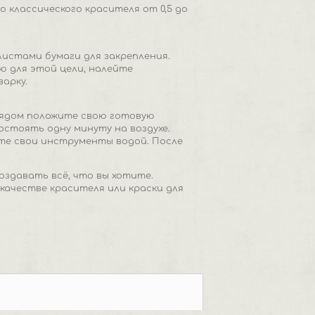
классического красителя от 0,5 до
листами бумаги для закрепления.
ю для этой цели, налейте
арку.
Рядом положите свою готовую
остоять одну минуту на воздухе.
те свои инструменты водой. После
оздавать всё, что вы хотите.
качестве красителя или краски для