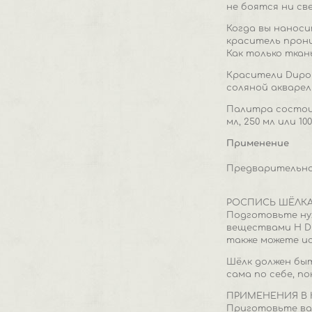
не боятся ни св
Когда вы наноси
краситель прони
Как только ткан
Красители Dupon
соляной акварел
Палитра состоит
мл, 250 мл или 100
Применение
Предварительно
РОСПИСЬ ШЁЛК
Подготовьте ну
веществами H Du
также можете и
Шёлк должен быт
сама по себе, п
ПРИМЕНЕНИЯ В 
Приготовьте ван