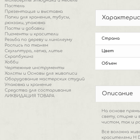
Мольберты этюдники и мебель
Пастель
Презентация и выставка
Характери
Папки для хранения, тубусы,
рюкзаки, упаковка
Пасты и добавки
Пигменты и красители
Страна
Резьба по дереву и линолеуму
Роспись по тканям
Скульптура, лепка, литье
Цвет
Скрапбукинг
Хобби
Объем
Чертежные инструменты
Холсты и Основы для живописи
Оборудование мастерских студий
Упаковка и хранение
Средства для состаривания
Описание
ЛИКВИДАЦИЯ ТОВАРА
На основе прям
свету, стирке и
чистом, так и р
Все волокна жив
красителями H D