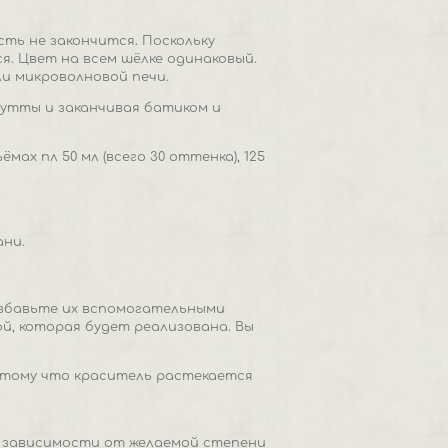
сть не закончится. Поскольку
. Цвет на всем шёлке одинаковый.
ли микроволновой печи.
гутты и заканчивая батиком и
х пл 50 мл (всего 30 оттенка), 125
ни.
азбавьте их вспомогательными
й, которая будет реализована. Вы
потому что краситель растекается
 В зависимости от желаемой степени