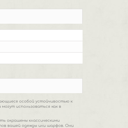
чающиеся особой устойчивостью к
 могут использоваться как в
ыть окрашены классическими
тов вашей одежды или шарфов. Они