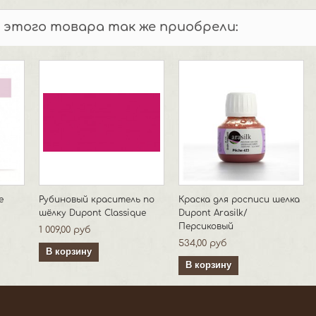
 этого товара так же приобрели:
e
Рубиновый краситель по
Краска для росписи шелка
шёлку Dupont Classique
Dupont Arasilk/
Персиковый
1 009,00 руб
534,00 руб
В корзину
В корзину