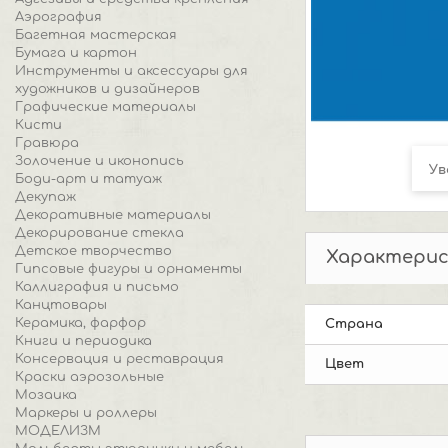
Аэрография
Багетная мастерская
Бумага и картон
Инструменты и аксессуары для
художников и дизайнеров
Графические материалы
Кисти
Гравюра
Золочение и иконопись
Ув
Боди-арт и татуаж
Декупаж
Декоративные материалы
Декорирование стекла
Детское творчество
Характери
Гипсовые фигуры и орнаменты
Каллиграфия и письмо
Канцтовары
Керамика, фарфор
Страна
Книги и периодика
Консервация и реставрация
Цвет
Краски аэрозольные
Мозаика
Маркеры и роллеры
МОДЕЛИЗМ