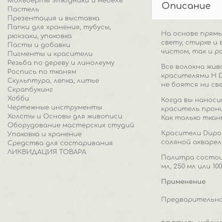
Мольберты этюдники и мебель
Описание
Пастель
Презентация и выставка
Папки для хранения, тубусы,
На основе прям
рюкзаки, упаковка
свету, стирке и
Пасты и добавки
чистом, так и р
Пигменты и красители
Резьба по дереву и линолеуму
Все волокна жив
Роспись по тканям
красителями H D
Скульптура, лепка, литье
не боятся ни св
Скрапбукинг
Хобби
Когда вы наноси
Чертежные инструменты
краситель прони
Холсты и Основы для живописи
Как только ткан
Оборудование мастерских студий
Красители Dupon
Упаковка и хранение
соляной акварел
Средства для состаривания
ЛИКВИДАЦИЯ ТОВАРА
Палитра состоит
мл, 250 мл или 100
Применение
Предварительно