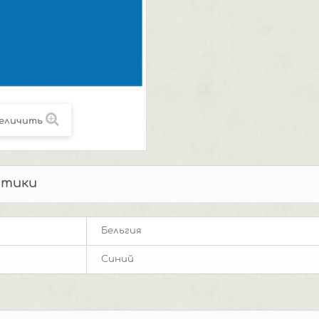
еличить
стики
Бельгия
Синий