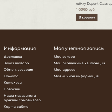
шёлку Dupont Classiq
1 009,00 руб
В корзину
Информация
Моя учетная запись
Доставка
Мои заказы
Заказ товара
Мои платёжные квитанции
Обмен, возврат
Мои адреса
Оплата
Моя личная информация
Каталоги
Новости
Наши магазины и
пункты самовывоза
Карта сайта