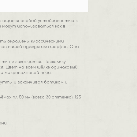
чающиеся особой устойчивостью к
 могут использоваться как в
ыть окрашены классическими
тов вашей одежды или шарфов. Они
сть не закончится. Поскольку
. Цвет на всем шёлке одинаковый.
ли микроволновой печи.
гутты и заканчивая батиком и
х пл 50 мл (всего 30 оттенка), 125
ни.