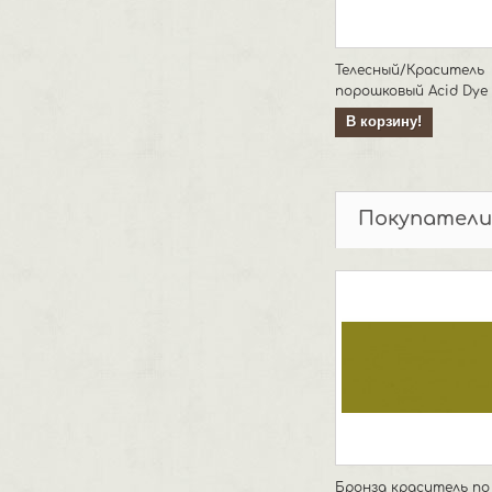
Телесный/Краситель
порошковый Acid Dye
В корзину!
Покупатели
Бронза краситель по