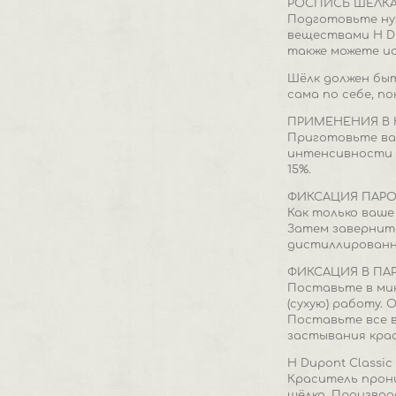
РОСПИСЬ ШЁЛК
Подготовьте ну
веществами H Du
также можете и
Шёлк должен быт
сама по себе, п
ПРИМЕНЕНИЯ В 
Приготовьте ван
интенсивности и
15%.
ФИКСАЦИЯ ПАР
Как только ваше
Затем заверните
дистиллированну
ФИКСАЦИЯ В ПА
Поставьте в ми
(сухую) работу.
Поставьте все в
застывания крас
H Dupont Classi
Краситель прони
шёлка. Производ