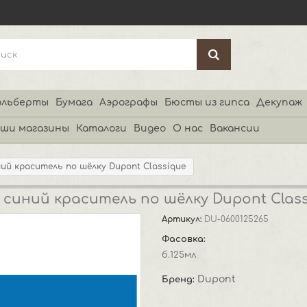
льберты
Бумага
Аэрографы
Бюсты из гипса
Декупаж
ши магазины
Каталоги
Видео
О нас
Вакансии
ий краситель по шёлку Dupont Classique
 синий краситель по шёлку Dupont Clas
Артикул:
DU-0600125265
Фасовка:
б.125мл
Dupont
Бренд: