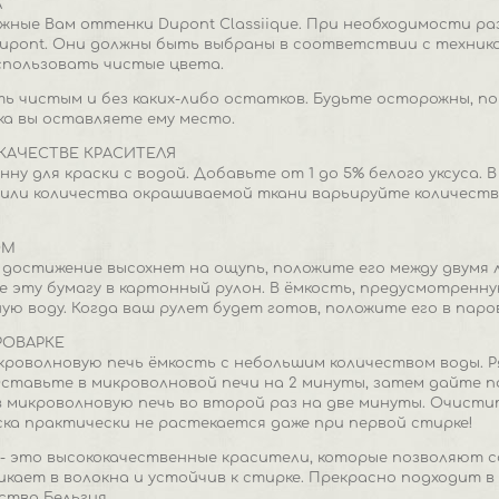
А
жные Вам оттенки Dupont Classiique. При необходимости р
pont. Они должны быть выбраны в соответствии с технико
спользовать чистые цвета.
ь чистым и без каких-либо остатков. Будьте осторожны, 
ока вы оставляете ему место.
КАЧЕСТВЕ КРАСИТЕЛЯ
ну для краски с водой. Добавьте от 1 до 5% белого уксуса.
ли количества окрашиваемой ткани варьируйте количество 
ОМ
 достижение высохнет на ощупь, положите его между двумя 
 эту бумагу в картонный рулон. В ёмкость, предусмотренну
ю воду. Когда ваш рулет будет готов, положите его в паров
РОВАРКЕ
кроволновую печь ёмкость с небольшим количеством воды. 
 Оставьте в микроволновой печи на 2 минуты, затем дайте п
 микроволновую печь во второй раз на две минуты. Очисти
ка практически не растекается даже при первой стирке!
c - это высококачественные красители, которые позволяют с
кает в волокна и устойчив к стирке. Прекрасно подходит в 
ства Бельгия.