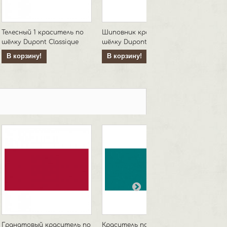
Телесный 1 краситель по
Шиповник краситель по
Василь
шёлку Dupont Classique
шёлку Dupont Classique
шёлку D
В корзину!
В корзину!
В кор
Гранатовый краситель по
Краситель по шелку
Чайная