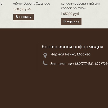
ue
шёлку Dupont Classique
концентрированный для
красок по ткани...
1 009,00 руб
1 050,00 руб
В корзину
В корзину
Контактная информация
Черная Речка, Москва
Звоните нам:
88007074581, 8996721