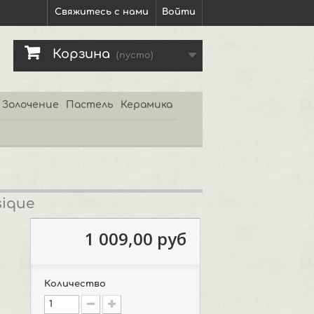
Свяжитесь с нами
Войти
Корзина
(пусто)
Золочение
Пастель
Керамика
sique
1 009,00 руб
Количество