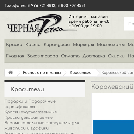
Телефоны: 8 996 721 4812, 8 800 707 4581
Краски
Кисти
Карандаши
Маркеры
Мастихины
Мо
Главная
Заказ товара
Оплата
Доставка
Скидки
На
Роспись по тканям
Красители
Королевский син
Королевский
Красители
Подарки и Подарочные
сертификаты
Краски художественные
Краски декоративные
Вспомогательные материалы для
живописи и графики
Адгезивы и средства крепления