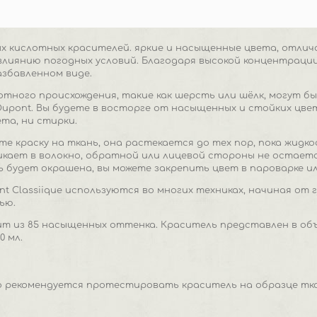
ых кислотных красителей. яркие и насыщенные цвета, отли
 влиянию погодных условий. Благодаря высокой концентрации
азбавленном виде.
отного происхождения, такие как шерсть или шёлк, могут б
upont. Вы будете в восторге от насыщенных и стойких цве
ета, ни стирки.
те краску на ткань, она растекается до тех пор, пока жидко
кает в волокно, обратной или лицевой стороны не остается
ь будет окрашена, вы можете закрепить цвет в пароварке и
t Classiique используются во многих техниках, начиная от 
ью.
 из 85 насыщенных оттенка. Краситель представлен в объёма
0 мл.
 рекомендуется протестировать краситель на образце тка