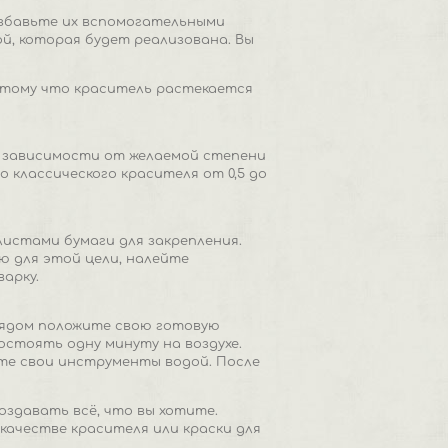
азбавьте их вспомогательными
й, которая будет реализована. Вы
потому что краситель растекается
 В зависимости от желаемой степени
классического красителя от 0,5 до
листами бумаги для закрепления.
ю для этой цели, налейте
арку.
Рядом положите свою готовую
остоять одну минуту на воздухе.
те свои инструменты водой. После
оздавать всё, что вы хотите.
качестве красителя или краски для