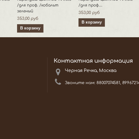
/для проф. /кобальт
/для проф....
зеленый
353,00 руб
353,00 руб
В корзину
В корзину
Контактная информация
Черная Речка, Москва
Звоните нам:
88007074581, 8996721