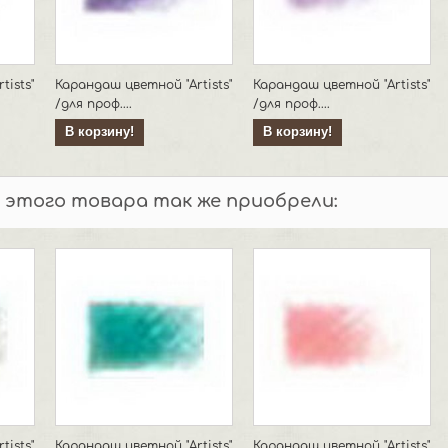
ists"
Карандаш цветной "Artists"
Карандаш цветной "Artists"
/для проф....
/для проф....
В корзину!
В корзину!
 этого товара так же приобрели:
ists"
Карандаш цветной "Artists"
Карандаш цветной "Artists"