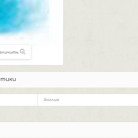
еличить
стики
Англия