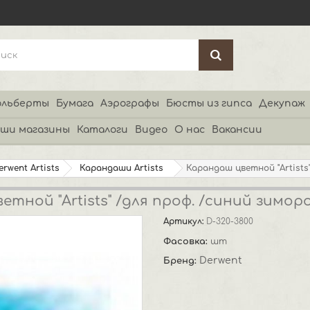
льберты
Бумага
Аэрографы
Бюсты из гипса
Декупаж
ши магазины
Каталоги
Видео
О нас
Вакансии
erwent Artists
Карандаши Artists
Карандаш цветной "Artists
тной "Artists" /для проф. /синий зимор
Артикул:
D-320-3800
Фасовка:
шт
Derwent
Бренд: