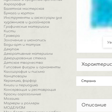
Аэрография
Багетная мастерская
Бумага и картон
Инструменты и аксессуары для
художников и дизайнеров
Графические материалы
Кисти
Гравюра
Золочение и иконопись
Ув
Боди-арт и татуаж
Декупаж
Декоративные материалы
Декорирование стекла
Детское творчество
Характери
Гипсовые фигуры и орнаменты
Каллиграфия и письмо
Канцтовары
Керамика, фарфор
Страна
Книги и периодика
Консервация и реставрация
Краски аэрозольные
Мозаика
Маркеры и роллеры
Описание
МОДЕЛИЗМ