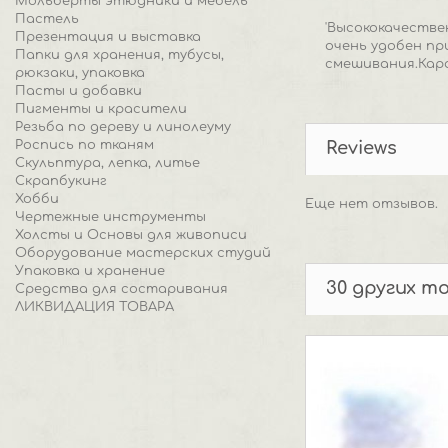
Мольберты этюдники и мебель
Пастель
'Высококачеств
Презентация и выставка
очень удобен пр
Папки для хранения, тубусы,
смешивания.Кар
рюкзаки, упаковка
Пасты и добавки
Пигменты и красители
Резьба по дереву и линолеуму
Роспись по тканям
Reviews
Скульптура, лепка, литье
Скрапбукинг
Хобби
Еще нет отзывов.
Чертежные инструменты
Холсты и Основы для живописи
Оборудование мастерских студий
Упаковка и хранение
30 других т
Средства для состаривания
ЛИКВИДАЦИЯ ТОВАРА