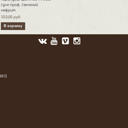
/для проф. /зеленый
нефрит
353,00 руб
В корзину
4812