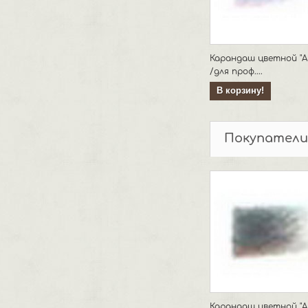
Карандаш цветной "Art
/для проф....
В корзину!
Покупатели
Карандаш цветной "Art