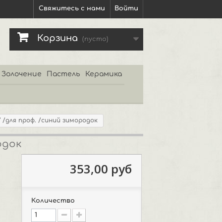
Свяжитесь с нами
Войти
Корзина
(пусто)
Золочение
Пастель
Керамика
" /для проф. /синий зимородок
одок
353,00 руб
Количество