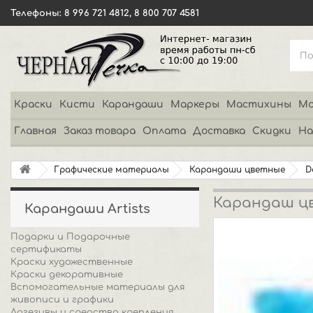
Телефоны: 8 996 721 4812, 8 800 707 4581
Краски
Кисти
Карандаши
Маркеры
Мастихины
Мо
Главная
Заказ товара
Оплата
Доставка
Скидки
На
Графические материалы
Карандаши цветные
D
Карандаш цве
Карандаши Artists
Подарки и Подарочные
сертификаты
Краски художественные
Краски декоративные
Вспомогательные материалы для
живописи и графики
Адгезивы и средства крепления