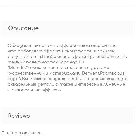
Описание
Обладают высоким коэффициентом отражения,
что добавляет эффект искристости к эскизам,
рисункам и т.д.Наибольший эффект достигается на
темных поверхностях.Карандаши
"Metallic"'великолепно сочетаются с другими
художественными материалами Derwent.Растворив
водой,Вы можете создать необыкновенные сияющие
акварельные детали,а также интересные линейные
и акварельные эффекты.
Reviews
Еще нет отзывов.