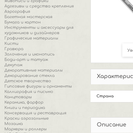
живописи и графики
Адгезивы и средства крепления
Аэрография
Багетная мастерская
Бумага и картон
Инструменты и аксессуары для
художников и дизайнеров
Графические материалы
Кисти
Гравюра
Ув
Золочение и иконопись
Боди-арт и татуаж
Декупаж
Декоративные материалы
Характери
Декорирование стекла
Детское творчество
Гипсовые фигуры и орнаменты
Каллиграфия и письмо
Страна
Канцтовары
Керамика, фарфор
Книги и периодика
Консервация и реставрация
Краски аэрозольные
Мозаика
Описание
Маркеры и роллеры