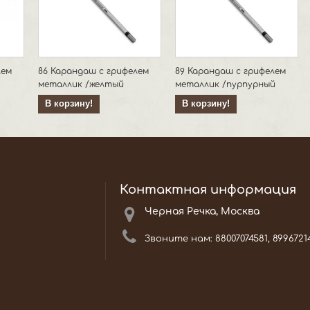
лем
86 Карандаш с грифелем
89 Карандаш с грифелем
металлик /желтый
металлик /пурпурный
В корзину!
В корзину!
Контактная информация
Черная Речка, Москва
Звоните нам:
88007074581, 8996721