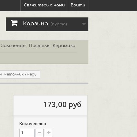
Свяжитесь с нами
Войти
Корзина
(пусто)
Золочение
Пастель
Керамика
ем металлик /медь
173,00 руб
Количество