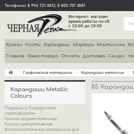
Телефоны: 8 996 721 4812, 8 800 707 4581
Краски
Кисти
Карандаши
Маркеры
Мастихины
Мо
Главная
Заказ товара
Оплата
Доставка
Скидки
На
Графические материалы
Карандаши металлик
85 Карандаш
Карандаши Metallic
Colours
Подарки и Подарочные
сертификаты
Краски художественные
Краски декоративные
Вспомогательные материалы для