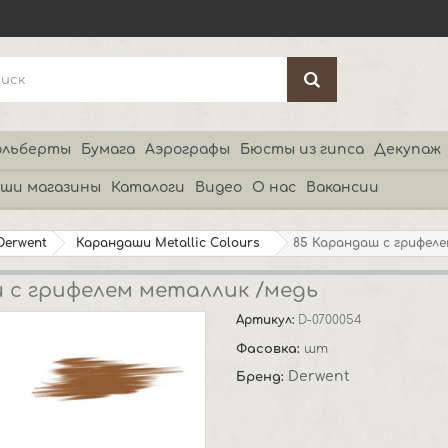
льберты
Бумага
Аэрографы
Бюсты из гипса
Декупаж
ши магазины
Каталоги
Видео
О нас
Вакансии
Derwent
Карандаши Metallic Colours
85 Карандаш с грифел
 с грифелем металлик /медь
Артикул:
D-0700054
Фасовка:
шт
Derwent
Бренд: