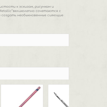
стости к эскизам, рисункам и
tallic"'великолепно сочетаются с
е создать необыкновенные сияющие