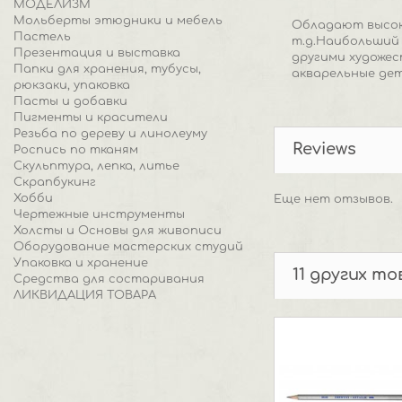
МОДЕЛИЗМ
Мольберты этюдники и мебель
Обладают высок
Пастель
т.д.Наибольший 
Презентация и выставка
другими художе
Папки для хранения, тубусы,
акварельные дет
рюкзаки, упаковка
Пасты и добавки
Пигменты и красители
Резьба по дереву и линолеуму
Reviews
Роспись по тканям
Скульптура, лепка, литье
Скрапбукинг
Хобби
Еще нет отзывов.
Чертежные инструменты
Холсты и Основы для живописи
Оборудование мастерских студий
Упаковка и хранение
11 других т
Средства для состаривания
ЛИКВИДАЦИЯ ТОВАРА