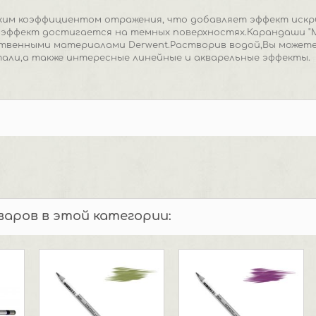
им коэффициентом отражения, что добавляет эффект искри
эффект достигается на темных поверхностях.Карандаши "Me
ственными материалами Derwent.Растворив водой,Вы может
али,а также интересные линейные и акварельные эффекты.
оваров в этой категории: