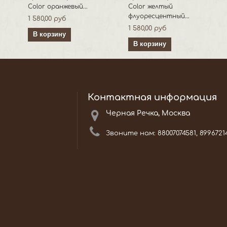
Color оранжевый...
Color желтый
флуоресцентный...
1 580,00 руб
1 580,00 руб
В корзину
В корзину
Контактная информация
Черная Речка, Москва
Звоните нам:
88007074581, 8996721