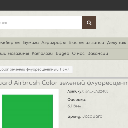
льберты
Бумага
Аэрографы
Бюсты из гипса
Декупаж
ши магазины
Каталоги
Видео
О нас
Вакансии
 Color зеленый флуоресцентный 118мл
ard Airbrush Color зеленый флуоресцен
Артикул:
JAC-JAB2403
Фасовка:
б.118мл
Jacquard
Бренд: