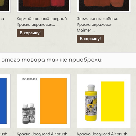
ка
Кадмий красный средний.
Земля сиены жжёная.
Краска акриловая...
Краска акриловая
Maimeri...
В корзину!
В корзину!
 этого товара так же приобрели:
rush
Краска Jacquard Airbrush
Краска Jacquard Airbrush