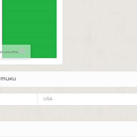
еличить
стики
USA