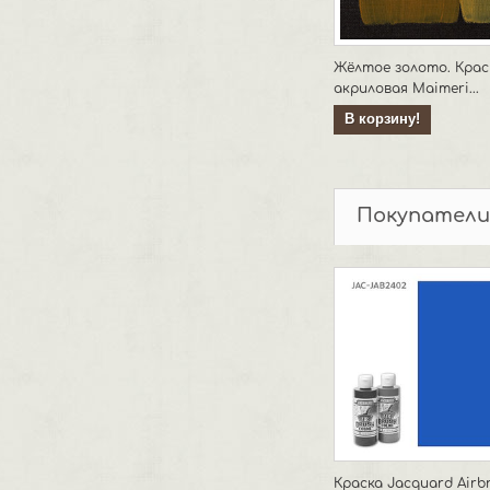
Жёлтое золото. Крас
акриловая Maimeri...
В корзину!
Покупатели
Краска Jacquard Airb