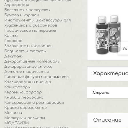
Аэрография
Багетная мастерская
Бумага и картон
Инструменты и аксессуары для
художников и дизайнеров
Графические материалы
Кисти
Гравюра
Золочение и иконопись
Ув
Боди-арт и татуаж
Декупаж
Декоративные материалы
Декорирование стекла
Детское творчество
Характери
Гипсовые фигуры и орнаменты
Каллиграфия и письмо
Канцтовары
Керамика, фарфор
Страна
Книги и периодика
Консервация и реставрация
Краски аэрозольные
Мозаика
Маркеры и роллеры
Описание
МОДЕЛИЗМ