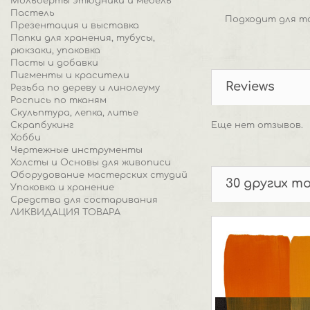
Мольберты этюдники и мебель
Пастель
Подходит для так
Презентация и выставка
Папки для хранения, тубусы,
рюкзаки, упаковка
Пасты и добавки
Пигменты и красители
Reviews
Резьба по дереву и линолеуму
Роспись по тканям
Скульптура, лепка, литье
Скрапбукинг
Еще нет отзывов.
Хобби
Чертежные инструменты
Холсты и Основы для живописи
Оборудование мастерских студий
30 других т
Упаковка и хранение
Средства для состаривания
ЛИКВИДАЦИЯ ТОВАРА