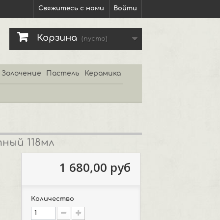
Свяжитесь с нами
Войти
Корзина
(пусто)
Золочение
Пастель
Керамика
тный 118мл
1 680,00 руб
Количество