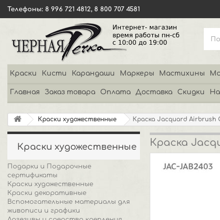
Телефоны: 8 996 721 4812, 8 800 707 4581
Краски
Кисти
Карандаши
Маркеры
Мастихины
Мо
Главная
Заказ товара
Оплата
Доставка
Скидки
На
Краски художественные
Краска Jacquard Airbrush
Краска Jacqu
Краски художественные
Подарки и Подарочные
сертификаты
Краски художественные
Краски декоративные
Вспомогательные материалы для
живописи и графики
Адгезивы и средства крепления