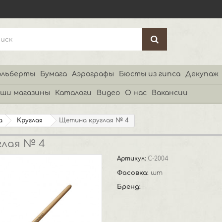
льберты
Бумага
Аэрографы
Бюсты из гипса
Декупаж
ши магазины
Каталоги
Видео
О нас
Вакансии
а
Круглая
Щетина круглая № 4
лая № 4
Артикул:
С-2004
Фасовка:
шт
Бренд: