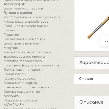
Аэрография
Багетная мастерская
Бумага и картон
Инструменты и аксессуары для
художников и дизайнеров
Графические материалы
Кисти
Гравюра
Золочение и иконопись
Ув
Боди-арт и татуаж
Декупаж
Декоративные материалы
Декорирование стекла
Детское творчество
Характери
Гипсовые фигуры и орнаменты
Каллиграфия и письмо
Канцтовары
Керамика, фарфор
Страна
Книги и периодика
Консервация и реставрация
Краски аэрозольные
Мозаика
Маркеры и роллеры
Описание
МОДЕЛИЗМ