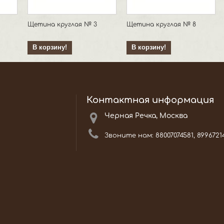
Щетина круглая № 3
Щетина круглая № 8
В корзину!
В корзину!
Контактная информация
Черная Речка, Москва
Звоните нам:
88007074581, 8996721