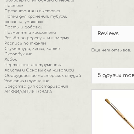
Мольберты этюдники и мебель
Пастель
'
Презентация и выставка
Папки для хранения, тубусы,
рюкзаки, упаковка
Пасты и добавки
Пигменты и красители
Reviews
Резьба по дереву и линолеуму
Роспись по тканям
Скульптура, лепка, литье
Еще нет отзывов.
Скрапбукинг
Хобби
Чертежные инструменты
Холсты и Основы для живописи
5 других то
Оборудование мастерских студий
Упаковка и хранение
Средства для состаривания
ЛИКВИДАЦИЯ ТОВАРА