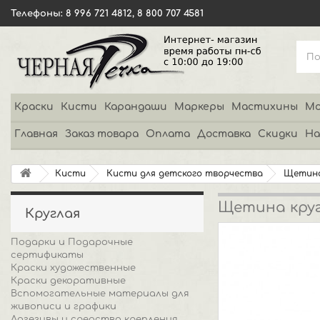
Телефоны: 8 996 721 4812, 8 800 707 4581
Краски
Кисти
Карандаши
Маркеры
Мастихины
Мо
Главная
Заказ товара
Оплата
Доставка
Скидки
На
Кисти
Кисти для детского творчества
Щетин
Щетина круг
Круглая
Подарки и Подарочные
сертификаты
Краски художественные
Краски декоративные
Вспомогательные материалы для
живописи и графики
Адгезивы и средства крепления