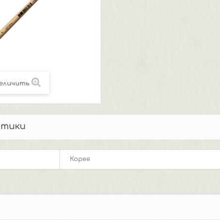
еличить
стики
Корея