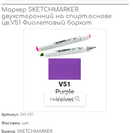
Маркер SKETCHMARKER
двухсторонний на спирт.основе
цв.V51 Фиолетовый бархат
Увеличить
Артикул:
SM-V51
Фасовка:
шт
SKETCHMARKER
Бренд: