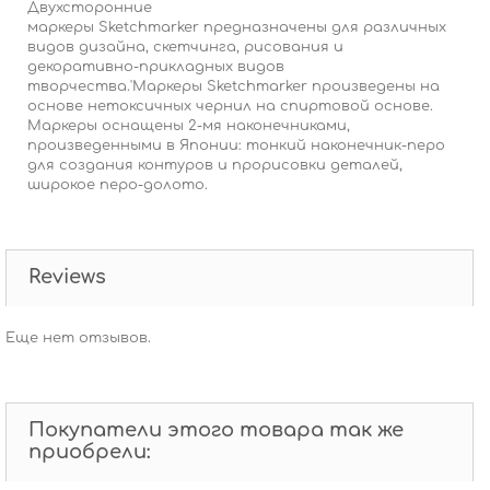
Двухсторонние
маркеры Sketchmarker предназначены для различных
видов дизайна, скетчинга, рисования и
декоративно-прикладных видов
творчества.'Маркеры Sketchmarker произведены на
основе нетоксичных чернил на спиртовой основе.
Маркеры оснащены 2-мя наконечниками,
произведенными в Японии: тонкий наконечник-перо
для создания контуров и прорисовки деталей,
широкое перо-долото.
Reviews
Еще нет отзывов.
Покупатели этого товара так же
приобрели: