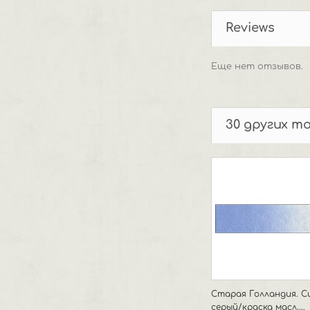
Reviews
Еще нет отзывов.
30 других т
Старая Голландия. С
серый/краска масл....