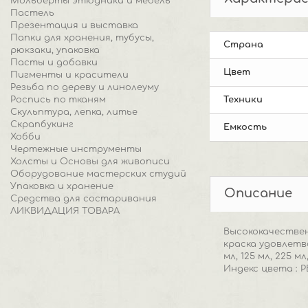
Мольберты этюдники и мебель
Пастель
Презентация и выставка
Папки для хранения, тубусы,
Страна
рюкзаки, упаковка
Пасты и добавки
Цвет
Пигменты и красители
Резьба по дереву и линолеуму
Роспись по тканям
Техники
Скульптура, лепка, литье
Скрапбукинг
Емкость
Хобби
Чертежные инструменты
Холсты и Основы для живописи
Оборудование мастерских студий
Упаковка и хранение
Описание
Средства для состаривания
ЛИКВИДАЦИЯ ТОВАРА
Высококачестве
краска удовлетв
мл, 125 мл, 225 
Индекс цвета : P