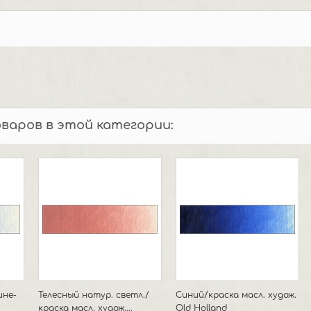
оваров в этой категории:
ине-
Телесный натур. светл./
Синий/краска масл. худож.
краска масл. худож....
Old Holland