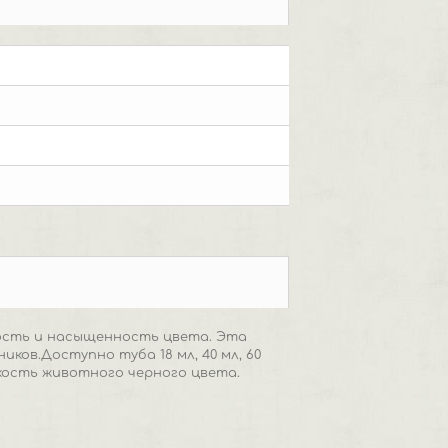
ость и насыщенность цвета. Эта
ов.Доступно туба 18 мл, 40 мл, 60
я кость животного черного цвета.