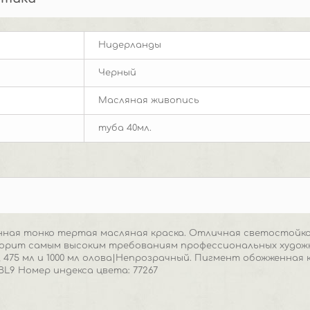
Нидерланды
Черный
Масляная живопись
туба 40мл.
нная тонко тертая масляная краска. Отличная светостойк
орит самым высоким требованиям профессиональных художник
мл, 475 мл и 1000 мл олова|Непрозрачный. Пигмент обожженна
BL9 Номер индекса цвета: 77267