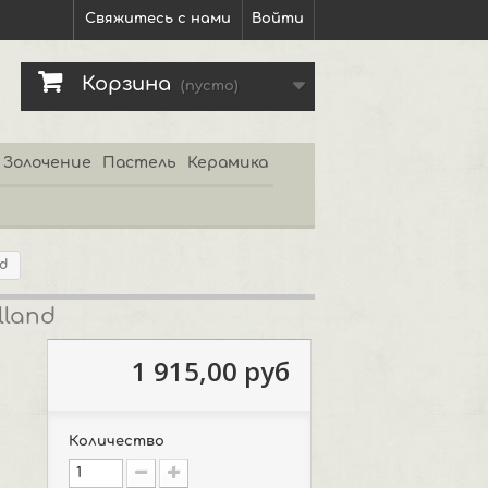
Свяжитесь с нами
Войти
Корзина
(пусто)
Золочение
Пастель
Керамика
nd
lland
1 915,00 руб
Количество