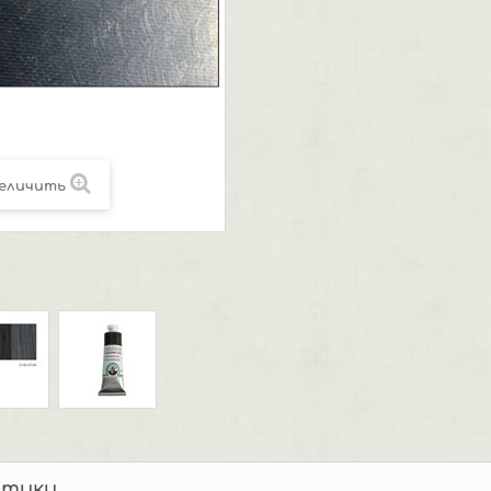
еличить
стики