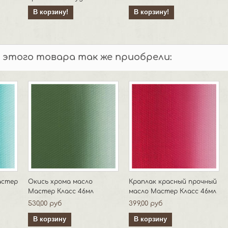
В корзину!
В корзину!
 этого товара так же приобрели:
астер
Окись хрома масло
Краплак красный прочный
Мастер Класс 46мл
масло Мастер Класс 46мл
530,00 руб
399,00 руб
В корзину
В корзину