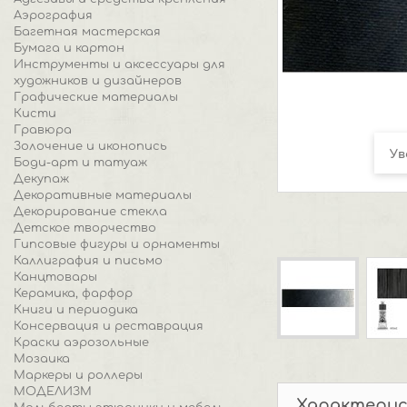
Аэрография
Багетная мастерская
Бумага и картон
Инструменты и аксессуары для
художников и дизайнеров
Графические материалы
Кисти
Гравюра
Золочение и иконопись
Ув
Боди-арт и татуаж
Декупаж
Декоративные материалы
Декорирование стекла
Детское творчество
Гипсовые фигуры и орнаменты
Каллиграфия и письмо
Канцтовары
Керамика, фарфор
Книги и периодика
Консервация и реставрация
Краски аэрозольные
Мозаика
Маркеры и роллеры
МОДЕЛИЗМ
Характери