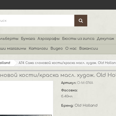
льберты
Бумага
Аэрографы
Бюсты из гипса
Декупаж
ши магазины
Каталоги
Видео
О нас
Вакансии
olland
A74 Сажа слоновой кости/краска масл. худож. Old Holla
новой кости/краска масл. худож. Old Ho
Артикул:
O-M-074A
Фасовка:
б.40мл
Old Holland
Бренд: