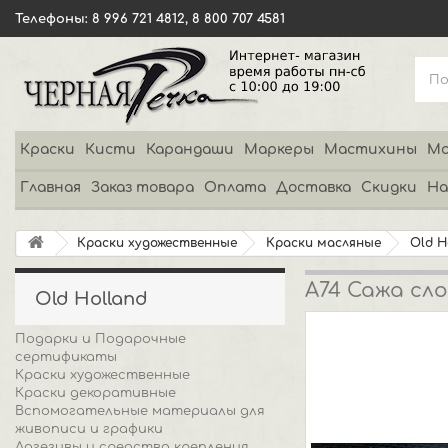
Телефоны: 8 996 721 4812, 8 800 707 4581
Краски
Кисти
Карандаши
Маркеры
Мастихины
Мо
Главная
Заказ товара
Оплата
Доставка
Скидки
На
Краски художественные
Краски масляные
Old H
A74 Сажа сло
Old Holland
Подарки и Подарочные
сертификаты
Краски художественные
Краски декоративные
Вспомогательные материалы для
живописи и графики
Адгезивы и средства крепления