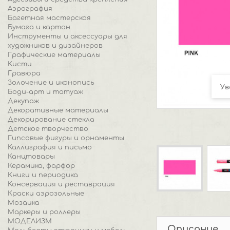
Аэрография
Багетная мастерская
Бумага и картон
Инструменты и аксессуары для
художников и дизайнеров
Графические материалы
Кисти
Гравюра
Золочение и иконопись
Ув
Боди-арт и татуаж
Декупаж
Декоративные материалы
Декорирование стекла
Детское творчество
Гипсовые фигуры и орнаменты
Каллиграфия и письмо
Канцтовары
Керамика, фарфор
Книги и периодика
Консервация и реставрация
Краски аэрозольные
Мозаика
Маркеры и роллеры
МОДЕЛИЗМ
Описание