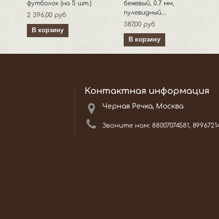
футболок (на 5 шт.)
бежевый, 0.7 мм,
пулевидный...
2 396,00 руб
387,00 руб
В корзину
В корзину
Контактная информация
Черная Речка, Москва
Звоните нам:
88007074581, 8996721