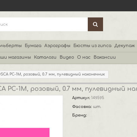
льберты
Бумага
Аэрографы
Бюсты из гипса
Декупаж
ши магазины
Каталоги
Видео
О нас
Вакансии
SCA PC-1M, розовый, 0.7 мм, пулевидный наконечник
 PC-1M, розовый, 0.7 мм, пулевидный н
Артикул:
149595
Фасовка:
шт.
Бренд: