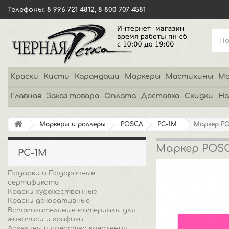
Телефоны: 8 996 721 4812, 8 800 707 4581
Краски
Кисти
Карандаши
Маркеры
Мастихины
Мо
Главная
Заказ товара
Оплата
Доставка
Скидки
На
Маркеры и роллеры
POSCA
PC-1M
Маркер PO
Маркер POSCA
PC-1M
Подарки и Подарочные
сертификаты
Краски художественные
Краски декоративные
Вспомогательные материалы для
живописи и графики
Адгезивы и средства крепления