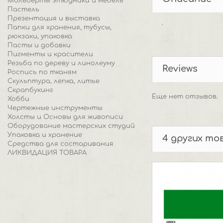
Мольберты этюдники и мебель
Пастель
Презентация и выставка
'
Папки для хранения, тубусы,
рюкзаки, упаковка
Пасты и добавки
Пигменты и красители
Резьба по дереву и линолеуму
Reviews
Роспись по тканям
Скульптура, лепка, литье
Скрапбукинг
Еще нет отзывов.
Хобби
Чертежные инструменты
Холсты и Основы для живописи
Оборудование мастерских студий
Упаковка и хранение
4 других то
Средства для состаривания
ЛИКВИДАЦИЯ ТОВАРА