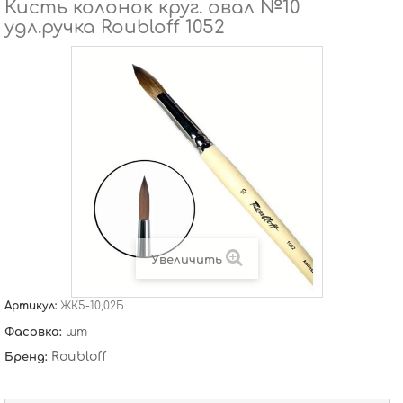
Кисть колонок круг. овал №10
удл.ручка Roubloff 1052
Увеличить
Артикул:
ЖК5-10,02Б
Фасовка:
шт
Roubloff
Бренд: