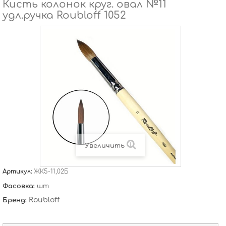
Кисть колонок круг. овал №11
удл.ручка Roubloff 1052
Увеличить
Артикул:
ЖК5-11,02Б
Фасовка:
шт
Roubloff
Бренд: