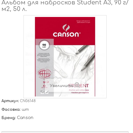
Альбом для набросков Student A3, 90 г/
м2, 50 л.
Увеличить
Артикул:
CN06148
Фасовка:
шт
Canson
Бренд: