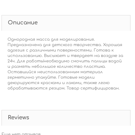
Описание
Однородная масса для моделирования.
Предназначена для детского творчества. Хорошая
адгезия с различными поверхностями. Готова к
использованию. Высыхает и твердеет на воздухе за
24ч. Для работы'необходимо смочить пальцы водой
и размять небольшое количество пластика.
Оставшийся неиспользованным материал
герметично упакуйте. Готовые модели
декорируются красками и лаками, также легко
обрабатываются резцом. Товар сертифицирован.
Reviews
Еще нет отзывов.