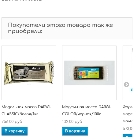
Покупатели этого товара так же
приобрели:
Модельная масса DARWI-
Модельная масса DARWI-
Формоч
CLASSIC/белая/1кг
COLOR/черная/100г
модели
мальчи
756,00 руб
132,00 руб
573,00 
В корзину
В корзину