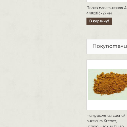
Папка пластиковая А
440х315х27мм
В корзину!
Покупатели
Натуральная сиена/
пигмент Kremer,
исторический 50 гр.