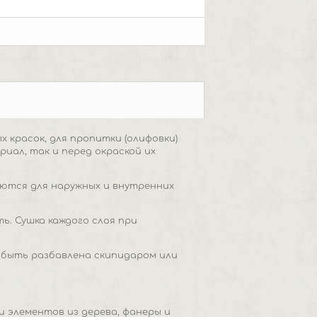
 красок, для пропитки (олифовки)
иал, так и перед окраской их
аются для наружных и внутренних
ь. Сушка каждого слоя при
 быть разбавлена скипидаром или
и элементов из дерева, фанеры и