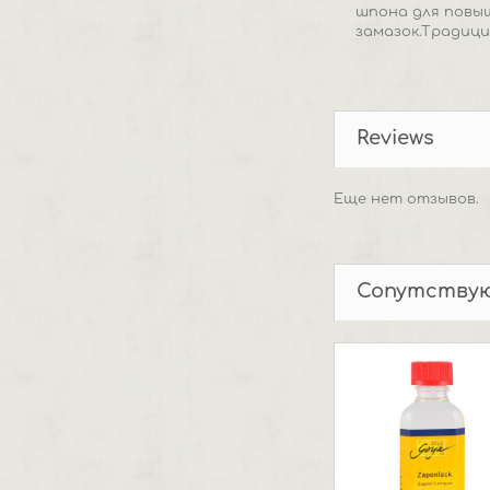
шпона для повыш
замазок.Традици
Reviews
Еще нет отзывов.
Сопутству