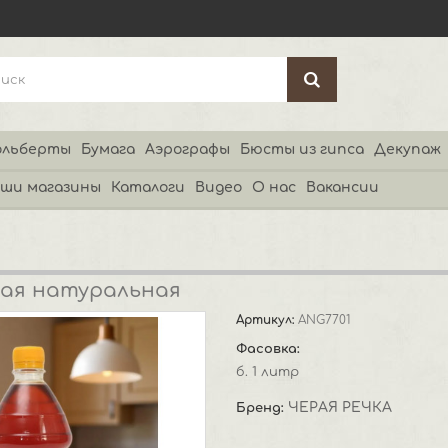
льберты
Бумага
Аэрографы
Бюсты из гипса
Декупаж
ши магазины
Каталоги
Видео
О нас
Вакансии
ая натуральная
Артикул:
ANG7701
Фасовка:
б. 1 литр
ЧЕРАЯ РЕЧКА
Бренд: