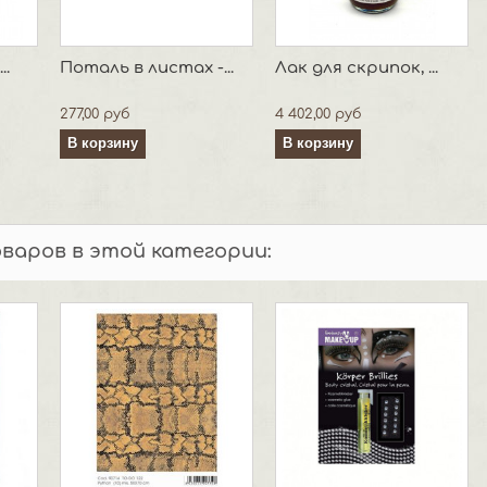
..
Поталь в листах -...
Лак для скрипок, ...
277,00 руб
4 402,00 руб
В корзину
В корзину
оваров в этой категории: