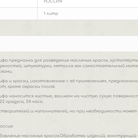
РОССИЯ
1 литр
фа предназна для разведения масляных красок, густотёртых
рхностей, штукатурки, металла как самостоятельный матер
ками.
фа и краски, изготовленные с её применением, предназнач
т, кроме окраски полов.
фа наносится кистью, валиком на чистую сухую поверхност
2 градуса, 24 часа.
створителей и наполнителей, но при необходимости может
Россия
бавление масляных красок.Обработка изделий, конструкций 