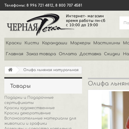
Телефоны: 8 996 721 4812, 8 800 707 4581
Краски
Кисти
Карандаши
Маркеры
Мастихины
Мо
Главная
Заказ товара
Оплата
Доставка
Скидки
На
Олифа льняная натуральная
Олифа льнян
Товары
Подарки и Подарочные
сертификаты
Краски художественные
Краски декоративные
Вспомогательные материалы для
живописи и графики
Адгезивы и средства крепления