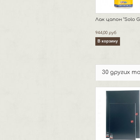
Лак цапон "Solo G.
944,00 руб
В корзину
30 других т