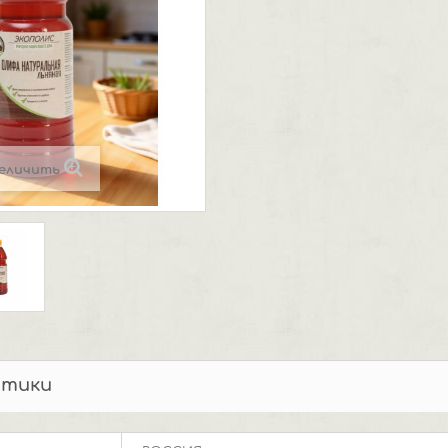
еличить
стики