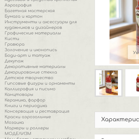
Аэрография
Багетная мастерская
Бумага и картон
Инструменты и аксессуары для
художников и дизайнеров
Графические материалы
Кисти
Гравюра
Золочение и иконопись
Ув
Боди-арт и татуаж
Декупаж
Декоративные материалы
Декорирование стекла
Детское творчество
Гипсовые фигуры и орнаменты
Каллиграфия и письмо
Канцтовары
Керамика, фарфор
Книги и периодика
Консервация и реставрация
Краски аэрозольные
Характери
Мозаика
Маркеры и роллеры
МОДЕЛИЗМ