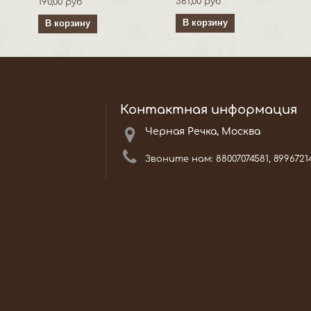
361,00 руб
190,00 руб
В корзину
В корзину
Контактная информация
Черная Речка, Москва
Звоните нам:
88007074581, 8996721