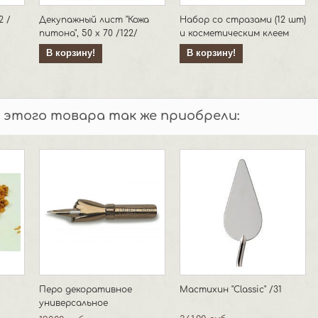
2 /
Декупажный лист "Кожа
Набор со стразами (12 шт)
питона", 50 х 70 /122/
и косметическим клеем
В корзину!
В корзину!
 этого товара так же приобрели:
Перо декоративное
Мастихин "Classic" /31
универсальное