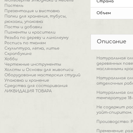
Мольберты этюдники и мебель
Страна
Пастель
Презентация и выставка
Объем
Папки для хранения, тубусы,
рюкзаки, упаковка
Пасты и добавки
Пигменты и красители
Резьба по дереву и линолеуму
Описание
Роспись по тканям
Скульптура, лепка, литье
Скрапбукинг
Натуральная оли
Хобби
деревянных пове
Чертежные инструменты
маслянными крас
Холсты и Основы для живописи
Оборудование мастерских студий
Натуральная оли
Упаковка и хранение
отделочных рабо
Средства для состаривания
ЛИКВИДАЦИЯ ТОВАРА
Натуральная оли
температуре 18-2
Не содержит ра
уайт-спиритом.
Производство: 
Пременение: раз