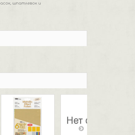
асок, шпатлевок и