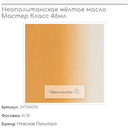
Неаполитанская жёлтая масло
Мастер Класс 46мл
Увеличить
Артикул:
ЗК1104209
Фасовка:
т.10
Невская Палитра
Бренд: