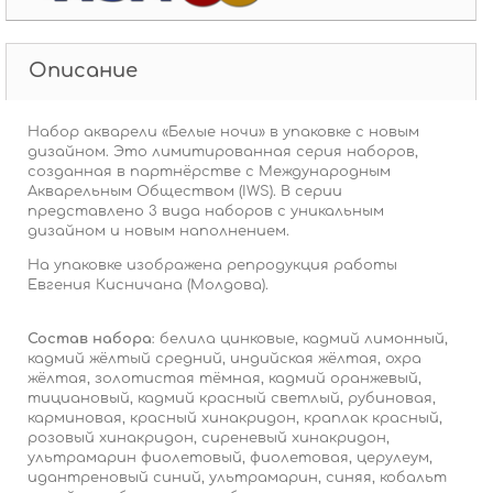
Описание
Набор акварели «Белые ночи» в упаковке с новым
дизайном. Это лимитированная серия наборов,
созданная в партнёрстве с Международным
Акварельным Обществом (IWS). В серии
представлено 3 вида наборов с уникальным
дизайном и новым наполнением.
На упаковке изображена репродукция работы
Евгения Кисничана (Молдова).
Состав набора
:
белила цинковые, кадмий лимонный,
кадмий жёлтый средний, индийская жёлтая, охра
жёлтая, золотистая тёмная, кадмий оранжевый,
тициановый, кадмий красный светлый, рубиновая,
карминовая, красный хинакридон, краплак красный,
розовый хинакридон, сиреневый хинакридон,
ультрамарин фиолетовый, фиолетовая, церулеум,
идантреновый синий, ультрамарин, синяя, кобальт