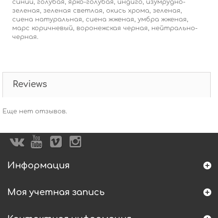
синий, голубая, ярко-голубая, индиго, изумрудно-
зеленая, зеленая светлая, окись хрома, зеленая,
сиена натуральная, сиена жженая, умбра жженая,
марс коричневый, воронежская черная, нейтрально-
черная.
Reviews
Еще нет отзывов.
Информация
Моя учетная запись