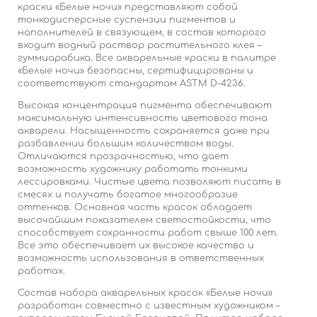
краски «Белые ночи» представляют собой
тонкодисперсные суспензии пигментов и
наполнителей в связующем, в состав которого
входит водный раствор растительного клея –
гуммиарабика. Все акварельные краски в палитре
«Белые ночи» безопасны, сертифицированы и
соответствуют стандартам ASTM D-4236.
Высокая концентрация пигмента обеспечивают
максимальную интенсивность цветового тона
акварели. Насыщенность сохраняется даже при
разбавлении большим количеством воды.
Отличаются прозрачностью, что дает
возможность художнику работать тонкими
лессировками. Чистые цвета позволяют писать в
смесях и получать богатое многообразие
оттенков. Основная часть красок обладает
высочайшим показателем светостойкости, что
способствует сохранности работ свыше 100 лет.
Все это обеспечивает их высокое качество и
возможность использования в ответственных
работах.
Состав набора акварельных красок «Белые ночи»
разработан совместно с известным художником –