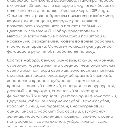
акварелистом Еленой Базановой. Палитра набора
включает 35 цветов, в которую входят как базовые
оттенки, так и новинки – бестселлеры 2019 года.
Отличается разнообразием пигментов: кобальты,
кадмии, хинакридоны, которые расширяют
возможности художников в поиске необычных
цветовых сочетаний. Набор представлен в
металлическом пенале с откидной палитрой и
надежными держателями кювет во время работы и
транспортировки. Оснащен кольцом для удобной
фиксации в руке, чтобы работать на весу.
Состав набора: б
елила цинковые, кадмий лимонный,
ауреолин, кадмий жёлтый средний, неаполитанская
светло-жёлтая, охра светлая, золотистая тёмная,
оранжевая, тициановая, кадмий красный светлый,
гераниевая красная, рубиновая, карминовая,
краплак красный светлый, венецианская пурпурная,
розовый хинакридон, сиреневый хинакридон,
фиолетовый хинакридон, ультрамарин фиолетовый,
церулеум, кобальт лазурно-голубой, ярко-голубая,
кобальт синий, ультрамарин, индантреновый
синий, индиго, кобальт бирюзовый, изумрудно-
зелёная, майская зелёная, травяная зелёная, сиена
натуральная, сиена жжёная, умбра жжёная, сажа
газовая, серая пейна.