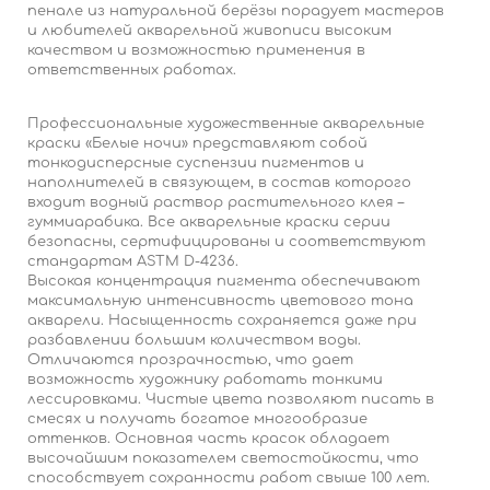
пенале из натуральной берёзы порадует мастеров
и любителей акварельной живописи высоким
качеством и возможностью применения в
ответственных работах.
Профессиональные художественные акварельные
краски «Белые ночи» представляют собой
тонкодисперсные суспензии пигментов и
наполнителей в связующем, в состав которого
входит водный раствор растительного клея –
гуммиарабика. Все акварельные краски серии
безопасны, сертифицированы и соответствуют
стандартам ASTM D-4236.
Высокая концентрация пигмента обеспечивают
максимальную интенсивность цветового тона
акварели. Насыщенность сохраняется даже при
разбавлении большим количеством воды.
Отличаются прозрачностью, что дает
возможность художнику работать тонкими
лессировками. Чистые цвета позволяют писать в
смесях и получать богатое многообразие
оттенков. Основная часть красок обладает
высочайшим показателем светостойкости, что
способствует сохранности работ свыше 100 лет.