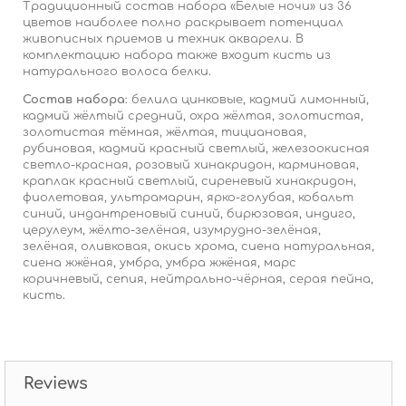
Традиционный состав набора «Белые ночи» из 36
цветов наиболее полно раскрывает потенциал
живописных приемов и техник акварели. В
комплектацию набора также входит кисть из
натурального волоса белки.
Состав набора
: б
елила цинковые, кадмий лимонный,
кадмий жёлтый средний, охра жёлтая, золотистая,
золотистая тёмная, жёлтая, тициановая,
рубиновая, кадмий красный светлый, железоокисная
светло-красная, розовый хинакридон, карминовая,
краплак красный светлый, сиреневый хинакридон,
фиолетовая, ультрамарин, ярко-голубая, кобальт
синий, индантреновый синий, бирюзовая, индиго,
церулеум, жёлто-зелёная, изумрудно-зелёная,
зелёная, оливковая, окись хрома, сиена натуральная,
сиена жжёная, умбра, умбра жжёная, марс
коричневый, сепия, нейтрально-чёрная, серая пейна,
кисть.
Reviews