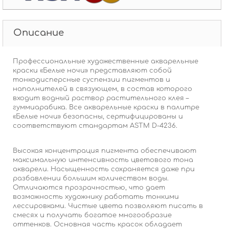
Описание
Профессиональные художественные акварельные
краски «Белые ночи» представляют собой
тонкодисперсные суспензии пигментов и
наполнителей в связующем, в состав которого
входит водный раствор растительного клея –
гуммиарабика. Все акварельные краски в палитре
«Белые ночи» безопасны, сертифицированы и
соответствуют стандартам ASTM D-4236.
Высокая концентрация пигмента обеспечивают
максимальную интенсивность цветового тона
акварели. Насыщенность сохраняется даже при
разбавлении большим количеством воды.
Отличаются прозрачностью, что дает
возможность художнику работать тонкими
лессировками. Чистые цвета позволяют писать в
смесях и получать богатое многообразие
оттенков. Основная часть красок обладает