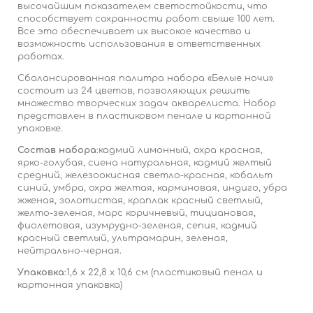
высочайшим показателем светостойкости, что
способствует сохранности работ свыше 100 лет.
Все это обеспечивает их высокое качество и
возможность использования в ответственных
работах.
Сбалансированная палитра набора «Белые ночи»
состоит из 24 цветов, позволяющих решить
множество творческих задач акварелиста. Набор
представлен в пластиковом пенале и картонной
упаковке.
Состав набора
:
кадмий лимонный, охра красная,
ярко-голубая, сиена натуральная, кадмий желтый
средний, железоокисная светло-красная, кобальт
синий, умбра, охра желтая, карминовая, индиго, убра
жженая, золотистая, краплак красный светлый,
желто-зеленая, марс коричневый, тициановая,
фиолетовая, изумрудно-зеленая, сепия, кадмий
красный светлый, ультрамарин, зеленая,
нейтрально-черная.
Упаковка
:1,6 x 22,8 x 10,6 см (пластиковый пенал и
картонная упаковка)