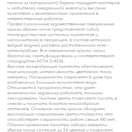
пенале из натуральной березы порадует мастеров
и любителей акварельной живописи высоким
качеством и возможностью применения в
ответственных работах.
Профессиональные художественные акварельные
краски «Белые ночи» представляют собой
тонкодисперсные суспензии пигментов и
наполнителей в связующем, в состав которого
входит водный раствор растительного клея –
гуммиарабика. Все акварельные краски серии
безопасны, сертифицированы и соответствуют
стандартам ASTM D-4236.
Высокая концентрация пигмента обеспечивают
максимальную интенсивность цветового тона
акварели. Насыщенность сохраняется даже при
разбавлении большим количеством воды.
Отличаются прозрачностью, что дает
возможность художнику работать тонкими
лессировками. Чистые цвета позволяют писать в
смесях и получать богатое многообразие
оттенков. Основная часть красок обладает
высочайшим показателем светостойкости, что
способствует сохранности работ свыше 100 лет.
Сбалансированная палитра набора акварели
«Белые ночи» состоит из 24 цветов и позволяет