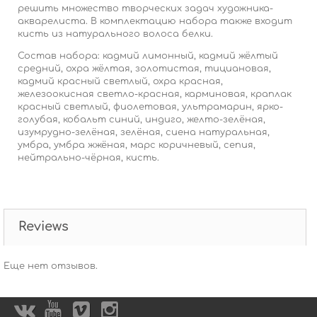
решить множество творческих задач художника-
акварелиста. В комплектацию набора также входит
кисть из натурального волоса белки.
Состав набора: к
адмий лимонный, кадмий жёлтый
средний, охра жёлтая, золотистая, тициановая,
кадмий красный светлый, охра красная,
железоокисная светло-красная, карминовая, краплак
красный светлый, фиолетовая, ультрамарин, ярко-
голубая, кобальт синий, индиго, желто-зелёная,
изумрудно-зелёная, зелёная, сиена натуральная,
умбра, умбра жжёная, марс коричневый, сепия,
нейтрально-чёрная, кисть.
Reviews
Еще нет отзывов.