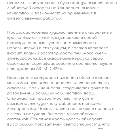
пенале из натурального бука порадует мастеров и
любителей акварельной живописи высоким
качеством и возможностью применения в
ответственных работах.
Профессиональные художественные акварельные
краски «Белые ночи» представляют собой
тонкодисперсные суспензии пигментов и
наполнителей в связующем, в состав которого
входит водный раствор растительного клея –
гуммиарабика. Все акварельные краски серии
безопасны, сертифицированы и соответствуют
стандартам ASTM D-4236.
Высокая концентрация пигмента обеспечивают
максимальную интенсивность цветового тона
акварели. Насыщенность сохраняется даже при
разбавлении большим количеством воды.
Отличаются прозрачностью, что дает
возможность художнику работать тонкими
лессировками. Чистые цвета позволяют писать в
смесях и получать богатое многообразие
оттенков. Основная часть красок обладает
высочайшим показателем светостойкости, что