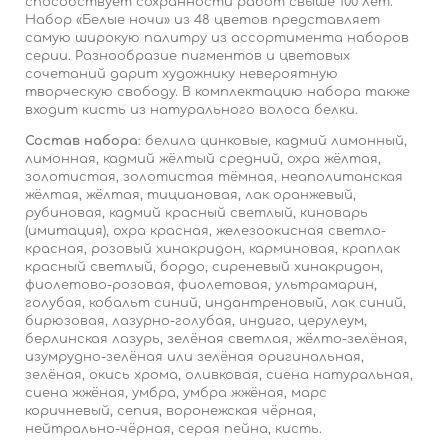
способствует сохранности работ свыше 100 лет.
Набор «Белые ночи» из 48 цветов представляет
самую широкую палитру из ассортимента наборов
серии. Разнообразие пигментов и цветовых
сочетаний дарит художнику невероятную
творческую свободу. В комплектацию набора также
входит кисть из натурального волоса белки.
Состав набора
: б
елила цинковые, кадмий лимонный,
лимонная, кадмий жёлтый средний, охра жёлтая,
золотистая, золотистая тёмная, неаполитанская
жёлтая, жёлтая, тициановая, лак оранжевый,
рубиновая, кадмий красный светлый, киноварь
(имитация), охра красная, железоокисная светло-
красная, розовый хинакридон, карминовая, краплак
красный светлый, бордо, сиреневый хинакридон,
фиолетово-розовая, фиолетовая, ультрамарин,
голубая, кобальт синий, индантреновый, лак синий,
бирюзовая, лазурно-голубая, индиго, церулеум,
берлинская лазурь, зелёная светлая, жёлто-зелёная,
изумрудно-зелёная или зелёная оригинальная,
зелёная, окись хрома, оливковая, сиена натуральная,
сиена жжёная, умбра, умбра жжёная, марс
коричневый, сепия, воронежская чёрная,
нейтрально-чёрная, серая пейна, кисть.