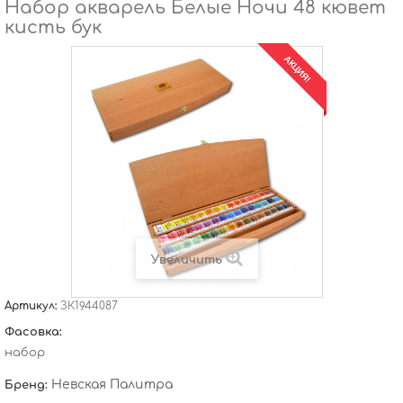
Набор акварель Белые Ночи 48 кювет
кисть бук
АКЦИЯ!
Увеличить
Артикул:
ЗК1944087
Фасовка:
набор
Невская Палитра
Бренд: