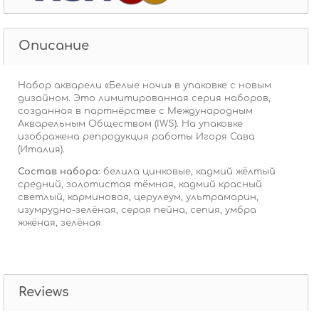
Описание
Набор акварели «Белые ночи» в упаковке с новым
дизайном. Это лимитированная серия наборов,
созданная в партнёрстве с Международным
Акварельным Обществом (IWS).
На упаковке
изображена репродукция работы Игоря Сава
(Италия).
Состав набора
:
белила цинковые, кадмий жёлтый
средний, золотистая тёмная, кадмий красный
светлый, карминовая, церулеум, ультрамарин,
изумрудно-зелёная, серая пейна, сепия, умбра
жжёная, зелёная
Reviews