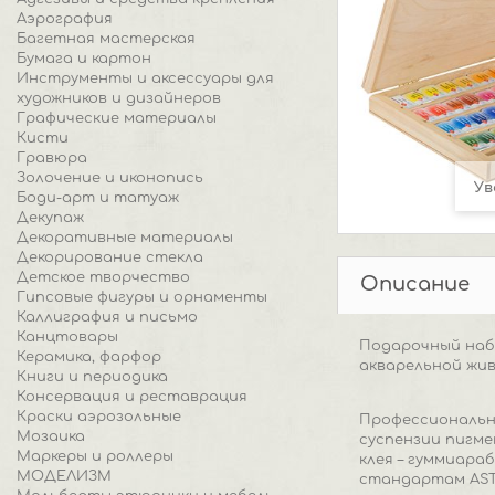
Аэрография
Багетная мастерская
Бумага и картон
Инструменты и аксессуары для
художников и дизайнеров
Графические материалы
Кисти
Гравюра
Золочение и иконопись
Ув
Боди-арт и татуаж
Декупаж
Декоративные материалы
Декорирование стекла
Детское творчество
Описание
Гипсовые фигуры и орнаменты
Каллиграфия и письмо
Канцтовары
Подарочный набо
Керамика, фарфор
акварельной жи
Книги и периодика
Консервация и реставрация
Краски аэрозольные
Профессиональн
Мозаика
суспензии пигм
Маркеры и роллеры
клея – гуммиара
МОДЕЛИЗМ
стандартам AST