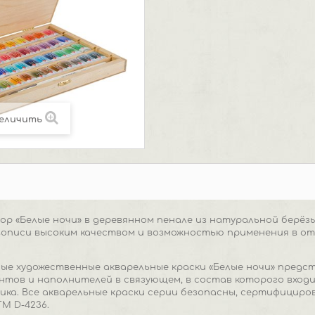
еличить
р «Белые ночи» в деревянном пенале из натуральной берё
вописи высоким качеством и возможностью применения в о
ые художественные акварельные краски «Белые ночи» пред
ентов и наполнителей в связующем, в состав которого вхо
бика. Все акварельные краски серии безопасны, сертифици
M D-4236.