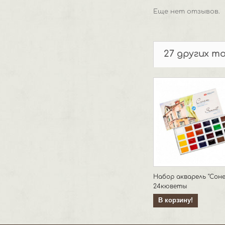
Еще нет отзывов.
27 других т
Набор акварель "Соне
24кюветы
В корзину!