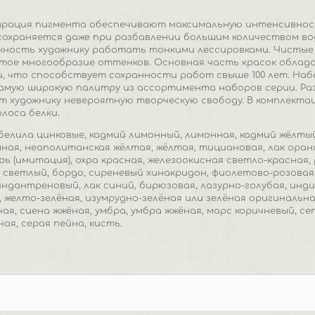
трация пигмента обеспечивают максимальную интенсивнос
охраняется даже при разбавлении большим количеством в
жность художнику работать тонкими лессировками. Чистые
атое многообразие оттенков. Основная часть красок обла
 что способствует сохранности работ свыше 100 лет. Набо
амую широкую палитру из ассортимента наборов серии. Ра
 художнику невероятную творческую свободу. В комплекта
лоса белки.
 б
елила цинковые, кадмий лимонный, лимонная, кадмий жёлты
ая, неаполитанская жёлтая, жёлтая, тициановая, лак оранж
рь (имитация), охра красная, железоокисная светло-красная,
 светлый, бордо, сиреневый хинакридон, фиолетово-розовая,
ндантреновый, лак синий, бирюзовая, лазурно-голубая, индиг
 желто-зелёная, изумрудно-зелёная или зелёная оригинальная
ая, сиена жжёная, умбра, умбра жжёная, марс коричневый, сеп
ая, серая пейна, кисть.