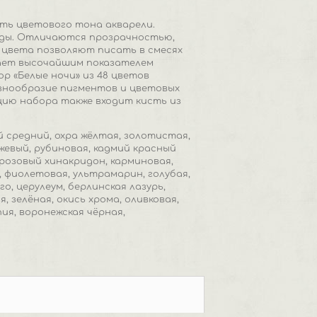
ть цветового тона акварели.
оды. Отличаются прозрачностью,
 цвета позволяют писать в смесях
дает высочайшим показателем
р «Белые ночи» из 48 цветов
знообразие пигментов и цветовых
цию набора также входит кисть из
й средний, охра жёлтая, золотистая,
евый, рубиновая, кадмий красный
 розовый хинакридон, карминовая,
 фиолетовая, ультрамарин, голубая,
о, церулеум, берлинская лазурь,
, зелёная, окись хрома, оливковая,
ия, воронежская чёрная,