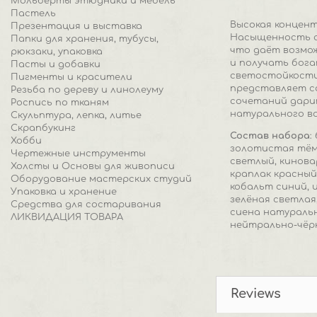
Мольберты этюдники и мебель
Пастель
Высокая концен
Презентация и выставка
Насыщенность с
Папки для хранения, тубусы,
что даёт возмо
рюкзаки, упаковка
и получать бог
Пасты и добавки
светостойкости,
Пигменты и красители
представляет с
Резьба по дереву и линолеуму
сочетаний дарит
Роспись по тканям
натурального во
Скульптура, лепка, литье
Скрапбукинг
Состав набора
:
Хобби
золотистая тёмн
Чертежные инструменты
светлый, кинова
Холсты и Основы для живописи
краплак красный
Оборудование мастерских студий
кобальт синий, и
Упаковка и хранение
зелёная светлая,
Средства для состаривания
сиена натуральн
ЛИКВИДАЦИЯ ТОВАРА
нейтрально-чёрн
Reviews