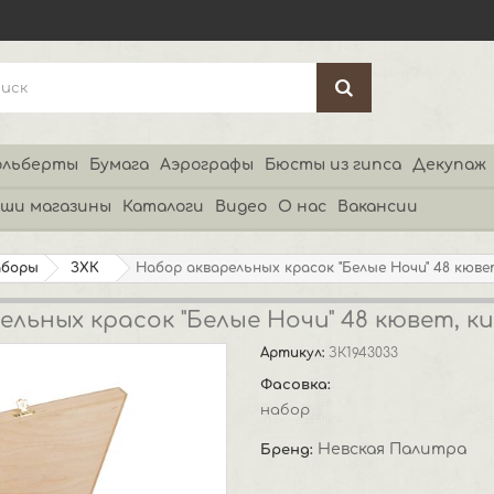
льберты
Бумага
Аэрографы
Бюсты из гипса
Декупаж
ши магазины
Каталоги
Видео
О нас
Вакансии
аборы
ЗХК
Набор акварельных красок "Белые Ночи" 48 кюве
льных красок "Белые Ночи" 48 кювет, к
Артикул:
ЗК1943033
Фасовка:
набор
Невская Палитра
Бренд: