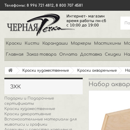
Телефоны: 8 996 721 4812, 8 800 707 4581
Краски
Кисти
Карандаши
Маркеры
Мастихины
Мо
Главная
Заказ товара
Оплата
Доставка
Скидки
На
Краски художественные
Краски акварельные
Н
Набор акваре
ЗХК
Подарки и Подарочные
сертификаты
Краски художественные
Краски декоративные
Вспомогательные материалы для
живописи и графики
Адгезивы и средства крепления