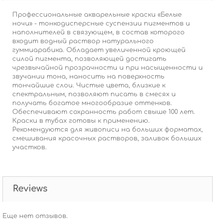
Профессиональные акварельные краски «Белые
ночи» - тонкодисперсные суспензии пигментов и
наполнителей в связующем, в состав которого
входит водный раствор натурального
гуммиарабика. Обладает увеличенной кроющей
силой пигмента, позволяющей достигать
чрезвычайной прозрачности и при насыщенности и
звучании тона, наносить на поверхность
тончайшие слои. Чистые цвета, близкие к
спектральным, позволяют писать в смесях и
получать богатое многообразие оттенков.
Обеспечивают сохранность работ свыше 100 лет.
Краски в тубах готовы к применению.
Рекомендуются для живописи на больших форматах,
смешивания красочных растворов, заливок больших
участков.
Reviews
Еще нет отзывов.