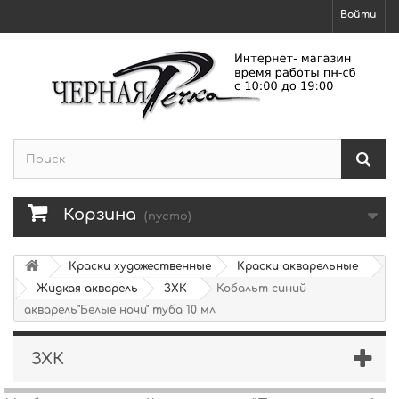
Войти
Корзина
(пусто)
Краски художественные
Краски акварельные
Жидкая акварель
ЗХК
Кобальт синий
акварель"Белые ночи" туба 10 мл
ЗХК