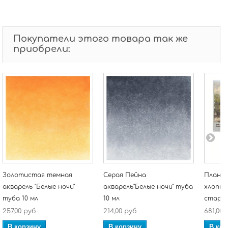
Покупатели этого товара так же
приобрели:
Золотистая темная
Серая Пейна
Планше
акварель "Белые ночи"
акварель"Белые ночи" туба
хлопко
туба 10 мл
10 мл
старого
257,00 руб
214,00 руб
681,00 
В корзину
В корзину
В кор