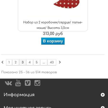
Набор из 2 коробочек/сердце/ папье-
маше/ Высота 3,5см
313,00 руб
В корзину
1
2
3
4
5
...
43
Показано 25 - 36 из 514 товаров
Информация