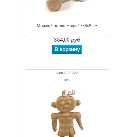
Мишка/ папье-маше/ 7х8х9 см
354,00 руб
В корзину
Арт:
C-AP133O
шт.