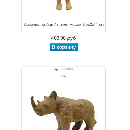
Девочка- робот/ папье-маше/ 6,5х2х14 см
403,00 руб
В корзину
Арт:
C-AP589
шт.