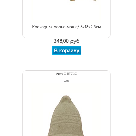
Крокодил/ папье-маше/ 6х18х2,5см
348,00 руб
В корзину
Арт:
C-BT013O
шт.