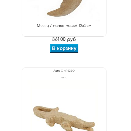
Месяц / папье-маше/ 12х5см
361,00 руб
В корзину
Арт:
C-AP625O
шт.