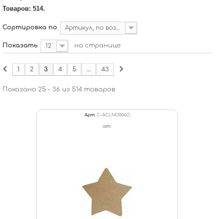
Товаров: 514.
Сортировка по
Артикул, по возрастанию
Показать
на странице
12
1
2
3
4
5
...
43
Показано 25 - 36 из 514 товаров
Арт:
C-ACLNO006O
шт.