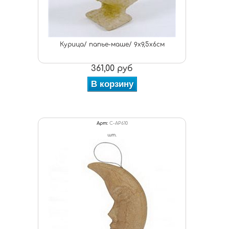
Курица/ папье-маше/ 9х9,5х6см
361,00 руб
В корзину
Арт:
C-AP610
шт.