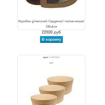
Коробка д/мелочей Сердечко/ папье-маше/
D8х4см
229,00 руб
В корзину
Арт:
C-BTS16O
шт.