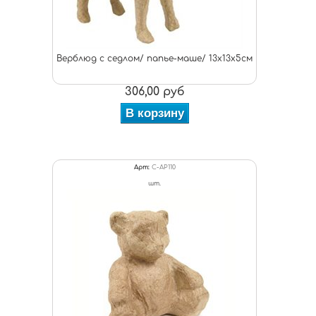
Верблюд с седлом/ папье-маше/ 13х13х5см
306,00 руб
В корзину
Арт:
C-AP110
шт.