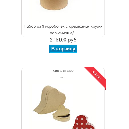
Набор из 3 коробочек с крышками/ кругл/
папье-маше/...
2 151,00 руб
В корзину
Арт:
C-BTS22O
АКЦИЯ!
шт.