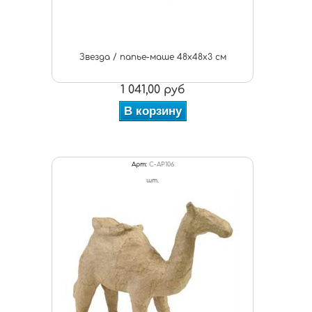
Звезда / папье-маше 48х48х3 см
1 041,00 руб
В корзину
Арт:
C-AP106
шт.