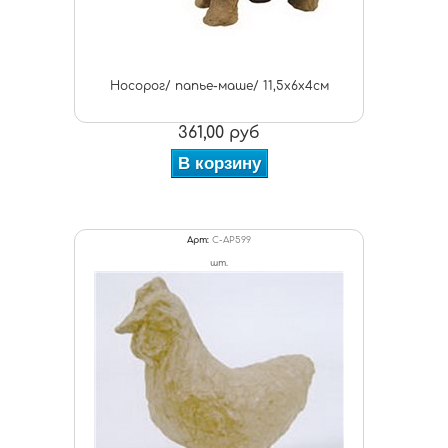
Носорог/ папье-маше/ 11,5х6х4см
361,00 руб
В корзину
Арт:
C-AP599
шт.