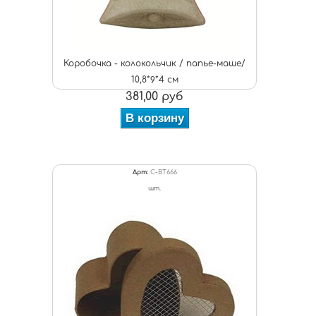
Коробочка - колокольчик / папье-маше/
10,8*9*4 см
381,00 руб
В корзину
Арт:
C-BT666
шт.