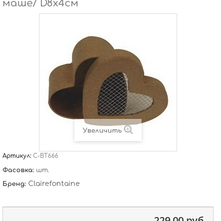
маше/ D8х4см
Увеличить
Артикул:
C-BT666
Фасовка:
шт.
Clairefontaine
Бренд:
229,00 руб