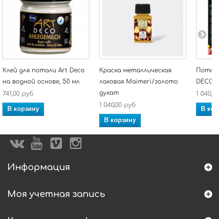
Клей для потали Art Deco
Краска металлическая
Поталь
на водной основе, 50 мл
лаковая Maimeri/золото
DECO/ 6
дукат
741,00 руб
1 040,0
1 040,00 руб
В корзину
В кор
В корзину
Информация
Моя учетная запись